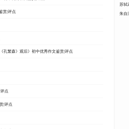
苏轼
鉴赏|评点
朱自
点
《孔繁森》观后》初中优秀作文鉴赏|评点
|评点
赏|评点