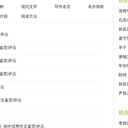
精
材
现代文学
写作名言
名作简析
张艳
片段
阅读方法
石高
孙宜
|评点
庞守
鉴赏|评点
羊子
谢锡
鉴赏|评点
毕光
鉴赏|评点
郎伟
孙宜
评点
尹昌
文鉴赏|评点
精
李煜
》初中优秀作文鉴赏|评点