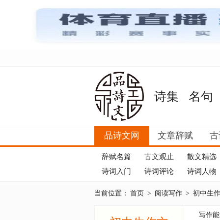
诗集
名句
品诗文网
文章辞赋
古
辞赋名篇
古文观止
散文精选
诗词入门
诗词评论
诗词人物
当前位置：
首页
>
阅读写作
>
初中生
写作能