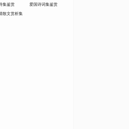
诗集鉴赏
爱国诗词集鉴赏
清散文赏析集