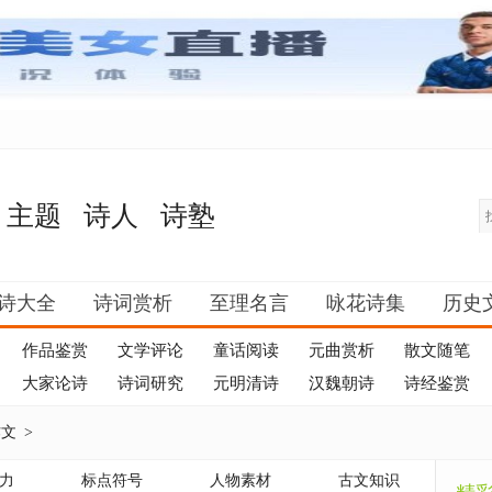
主题
诗人
诗塾
诗大全
诗词赏析
至理名言
咏花诗集
历史
作品鉴赏
文学评论
童话阅读
元曲赏析
散文随笔
大家论诗
诗词研究
元明清诗
汉魏朝诗
诗经鉴赏
作文
>
力
标点符号
人物素材
古文知识