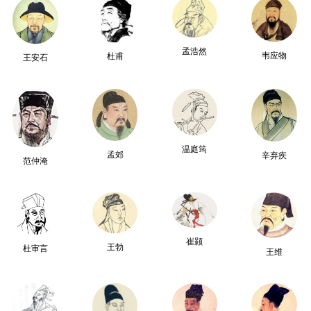
孟浩然
韦应物
杜甫
王安石
温庭筠
孟郊
辛弃疾
范仲淹
崔颢
王勃
杜审言
王维