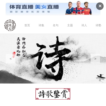
✕
首页
诗集
名句
主题
诗人
诗塾
<
>