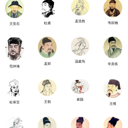
孟浩然
韦应物
杜甫
王安石
温庭筠
孟郊
辛弃疾
范仲淹
崔颢
王勃
杜审言
王维