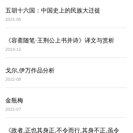
五胡十六国：中国史上的民族大迁徙
2021-05
《容斋随笔·王荆公上书并诗》译文与赏析
2019-12
戈尔,伊万作品分析
2022-08
金瓶梅
2022-07
《政者,正也其身正,不令而行,其身不正,虽令