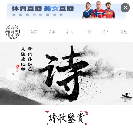
✕
首页
诗集
名句
主题
诗人
诗塾
<
>