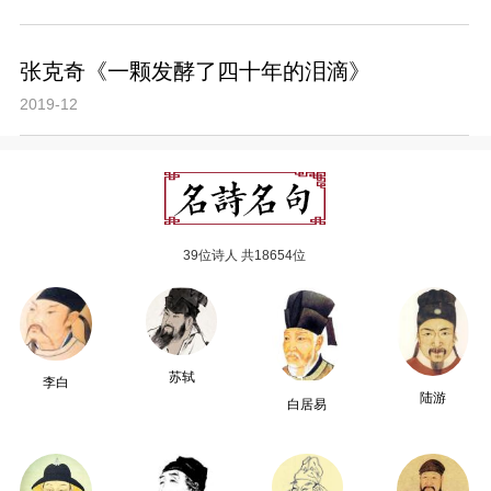
张克奇《一颗发酵了四十年的泪滴》
2019-12
39位诗人 共18654位
苏轼
李白
陆游
白居易