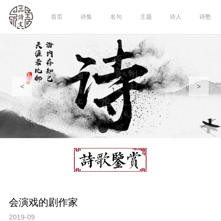
首页
诗集
名句
主题
诗人
诗塾
<
>
会演戏的剧作家
2019-09