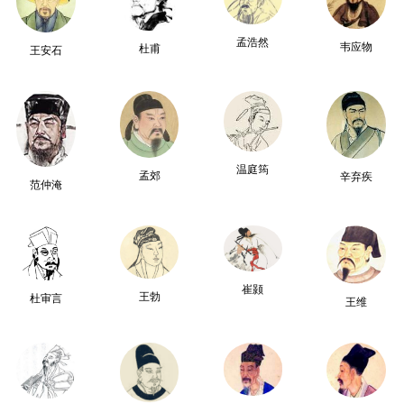
孟浩然
韦应物
杜甫
王安石
温庭筠
孟郊
辛弃疾
范仲淹
崔颢
王勃
杜审言
王维