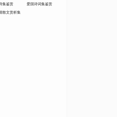
诗集鉴赏
爱国诗词集鉴赏
清散文赏析集