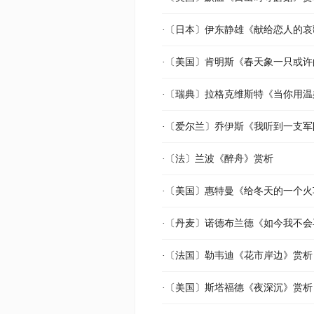
·〔日本〕伊东静雄《献给恋人的哀
·〔美国〕肯明斯《春天象一只或
·〔瑞典〕拉格克维斯特《当你用
·〔爱尔兰〕乔伊斯《我听到一支军
·〔法〕兰波《醉舟》赏析
·〔美国〕惠特曼《给冬天的一个
·〔丹麦〕诺德布兰德《如今我不
·〔法国〕勒韦迪《花市岸边》赏析
·〔美国〕斯塔福德《夜深沉》赏析