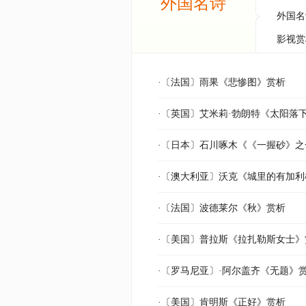
外国名诗
外国名
影视赏
·〔法国〕雨果《悲惨图》赏析
·〔英国〕艾米莉·勃朗特《太阳落
·〔日本〕石川啄木《《一握砂》
·〔澳大利亚〕沃克《城里的有加利
·〔法国〕波德莱尔《秋》赏析
·〔美国〕普拉斯《拉扎勒斯女士》
·〔罗马尼亚〕·阿尔盖齐《无题》
·〔美国〕肯明斯《正好》赏析