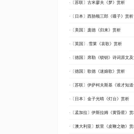
·〔苏联〕古米廖夫《梦》赏析
·〔日本〕西胁顺三郎《碟子》赏析
·〔美国〕庞德《归来》赏析
·〔英国〕.雪莱《哀歌》赏析
·〔德国〕席勒《锁钥》诗词原文及
·〔德国〕歌德《迷娘歌》赏析
·〔苏联〕伊萨柯夫斯基《谁才知
·〔日本〕金子光晴《灯台》赏析
·〔孟加拉〕伊斯拉姆《黄昏星》赏
·〔澳大利亚〕默里《皮鞭之吻》赏