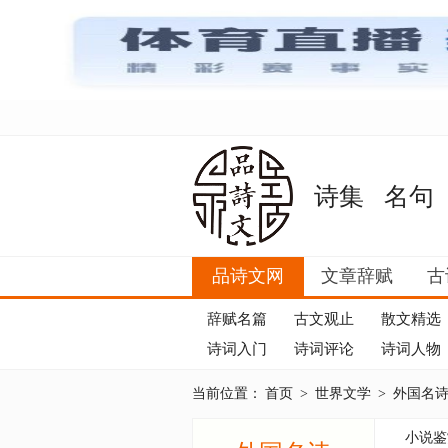
诗集
名句
品诗文网
文章辞赋
古
辞赋名篇
古文观止
散文精选
诗词入门
诗词评论
诗词人物
当前位置：
首页
>
世界文学
>
外国名
小说鉴