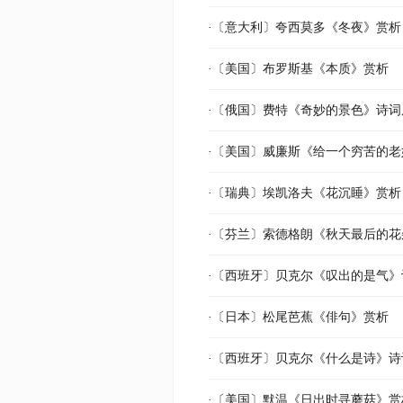
·〔意大利〕夸西莫多《冬夜》赏析
·〔美国〕布罗斯基《本质》赏析
·〔俄国〕费特《奇妙的景色》诗
·〔美国〕威廉斯《给一个穷苦的
·〔瑞典〕埃凯洛夫《花沉睡》赏析
·〔芬兰〕索德格朗《秋天最后的花
·〔西班牙〕贝克尔《叹出的是气
·〔日本〕松尾芭蕉《俳句》赏析
·〔西班牙〕贝克尔《什么是诗》
·〔美国〕默温《日出时寻蘑菇》赏