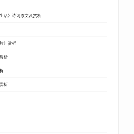
的生活》诗词原文及赏析
片》赏析
赏析
析
赏析