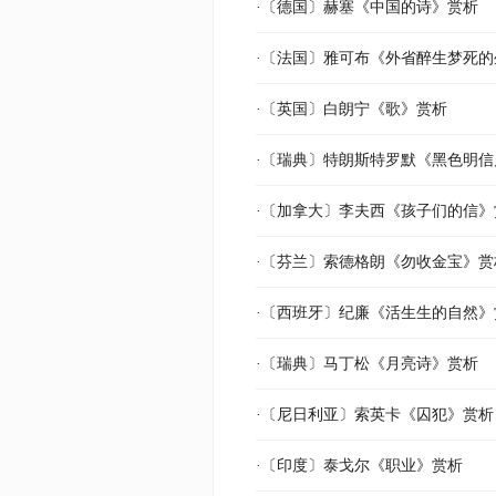
·〔德国〕赫塞《中国的诗》赏析
·〔法国〕雅可布《外省醉生梦死
·〔英国〕白朗宁《歌》赏析
·〔瑞典〕特朗斯特罗默《黑色明信
·〔加拿大〕李夫西《孩子们的信》
·〔芬兰〕索德格朗《勿收金宝》赏
·〔西班牙〕纪廉《活生生的自然》
·〔瑞典〕马丁松《月亮诗》赏析
·〔尼日利亚〕索英卡《囚犯》赏析
·〔印度〕泰戈尔《职业》赏析