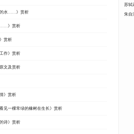
苏轼
睡的水……》赏析
朱自
中……》赏析
》赏析
的工作》赏析
词原文及赏析
情》赏析
那看见一棵常绿的橡树在生长》赏析
月的诗》赏析