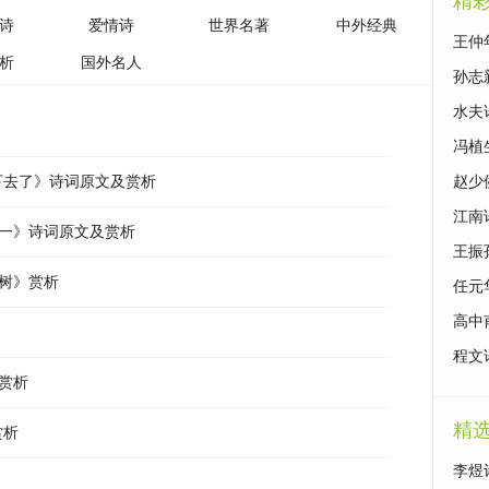
精
诗
爱情诗
世界名著
中外经典
王仲
析
国外名人
著鉴
孙志
赏
水夫
赏
冯植
下去了》诗词原文及赏析
著鉴
赵少
赏
江南
之一》诗词原文及赏析
王振
树》赏析
鉴赏
任元
赏
高中
篇小
程文
赏析
著鉴
精
赏析
李煜