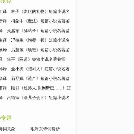
彩推荐
年译 林子《麦琪的礼物》短篇小说名
赏
新译 柯象中《魔法》短篇小说名著鉴
译 吴嘉祐《驿站长》短篇小说名著鉴
生译 冯植生《饱餐一顿》短篇小说名
赏
侯译 后慧敏《项链》短篇小说名著鉴
译 焦平《隧道》短篇小说名著鉴赏
孙译 全小虎《陪衬人》短篇小说名著
华译 石琴娥《遗产》短篇小说名著鉴
甫译 顾群《过路人,你到斯巴……》短
说名著鉴赏
译 吕绍宗《跟儿子会面》短篇小说名
赏
选专题
诗词意象
毛泽东诗词赏析