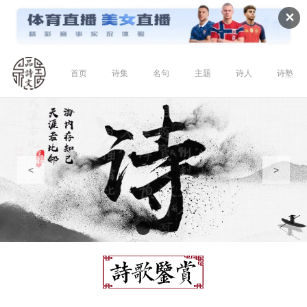
✕
首页
诗集
名句
主题
诗人
诗塾
<
>