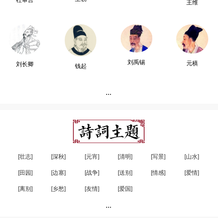
杜审言
王维
刘禹锡
元稹
刘长卿
钱起
...
[壮志]
[深秋]
[元宵]
[清明]
[写景]
[山水]
[田园]
[边塞]
[战争]
[送别]
[情感]
[爱情]
[离别]
[乡愁]
[友情]
[爱国]
...