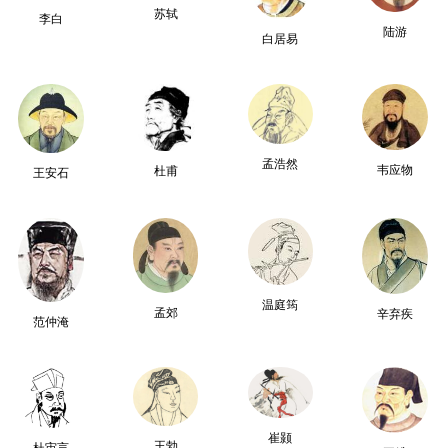
苏轼
李白
陆游
白居易
孟浩然
韦应物
杜甫
王安石
温庭筠
孟郊
辛弃疾
范仲淹
崔颢
王勃