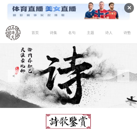
✕
首页
诗集
名句
主题
诗人
诗塾
<
>