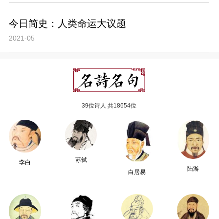
今日简史：人类命运大议题
2021-05
39位诗人 共18654位
苏轼
李白
陆游
白居易