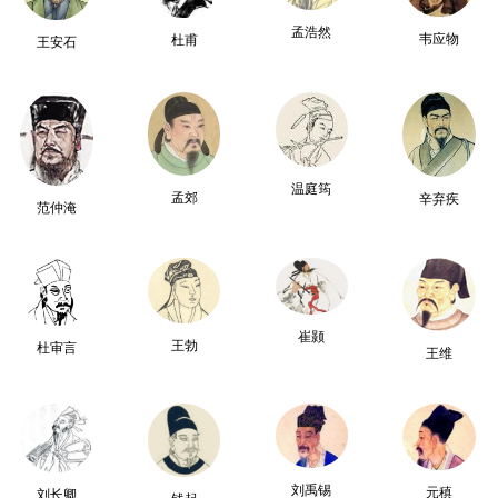
孟浩然
韦应物
杜甫
王安石
温庭筠
孟郊
辛弃疾
范仲淹
崔颢
王勃
杜审言
王维
刘禹锡
元稹
刘长卿