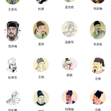
孟浩然
韦应物
杜甫
王安石
温庭筠
孟郊
辛弃疾
范仲淹
崔颢
王勃
杜审言
王维
刘禹锡
元稹
刘长卿