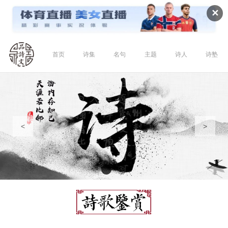
✕
首页
诗集
名句
主题
诗人
诗塾
<
>