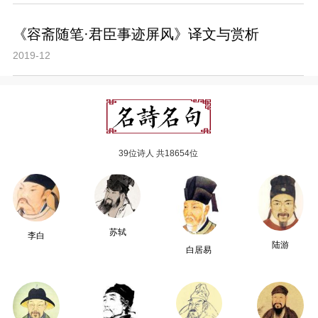
《容斋随笔·君臣事迹屏风》译文与赏析
2019-12
39位诗人 共18654位
苏轼
李白
陆游
白居易