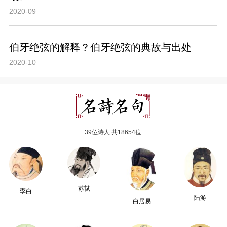
2020-09
伯牙绝弦的解释？伯牙绝弦的典故与出处
2020-10
39位诗人 共18654位
苏轼
李白
陆游
白居易