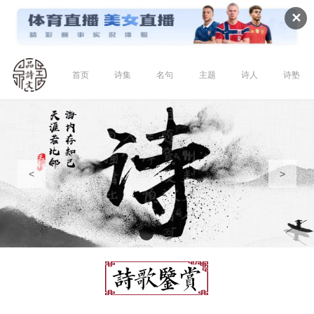
✕
首页
诗集
名句
主题
诗人
诗塾
<
>