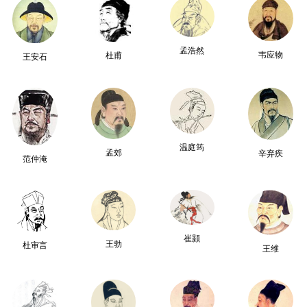
孟浩然
韦应物
杜甫
王安石
温庭筠
孟郊
辛弃疾
范仲淹
崔颢
王勃
杜审言
王维