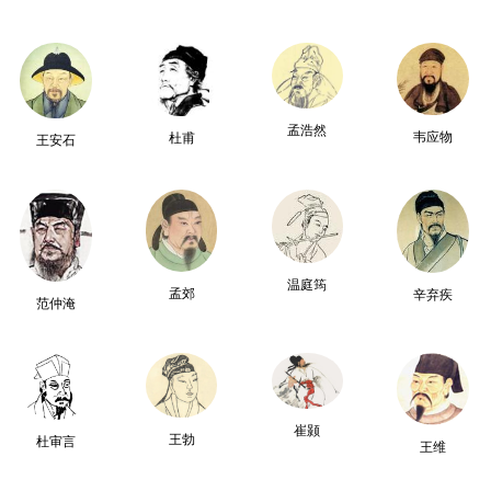
孟浩然
韦应物
杜甫
王安石
温庭筠
孟郊
辛弃疾
范仲淹
崔颢
王勃
杜审言
王维