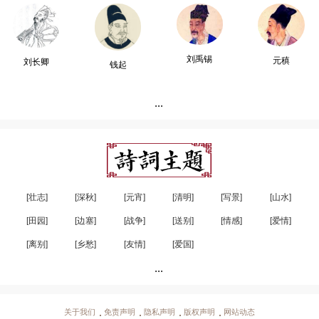
刘禹锡
元稹
刘长卿
钱起
...
[壮志]
[深秋]
[元宵]
[清明]
[写景]
[山水]
[田园]
[边塞]
[战争]
[送别]
[情感]
[爱情]
[离别]
[乡愁]
[友情]
[爱国]
...
关于我们
免责声明
隐私声明
版权声明
网站动态