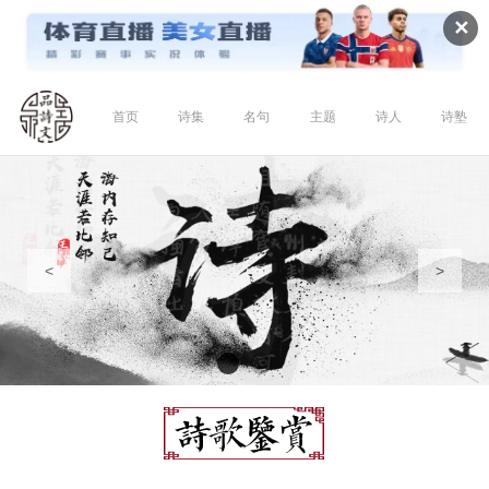
✕
首页
诗集
名句
主题
诗人
诗塾
<
>