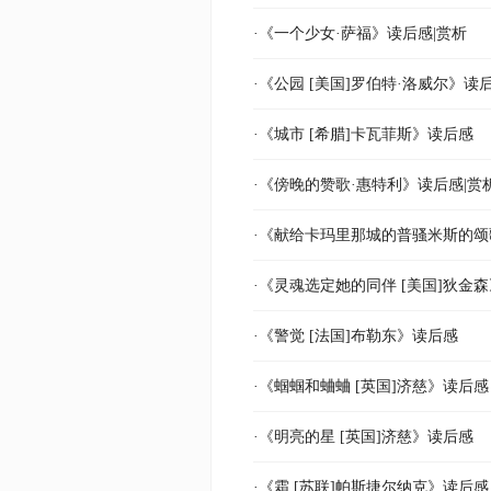
·《一个少女·萨福》读后感|赏析
·《公园 [美国]罗伯特·洛威尔》读
·《城市 [希腊]卡瓦菲斯》读后感
·《傍晚的赞歌·惠特利》读后感|赏
·《献给卡玛里那城的普骚米斯的颂
·《灵魂选定她的同伴 [美国]狄金
·《警觉 [法国]布勒东》读后感
·《蝈蝈和蛐蛐 [英国]济慈》读后感
·《明亮的星 [英国]济慈》读后感
·《霜 [苏联]帕斯捷尔纳克》读后感