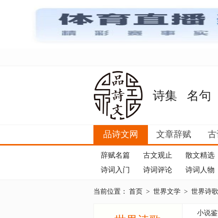
诗集
名句
品诗文网
文章辞赋
古
辞赋名篇
古文观止
散文精选
诗词入门
诗词评论
诗词人物
当前位置：
首页
>
世界文学
>
世界诗
小说鉴