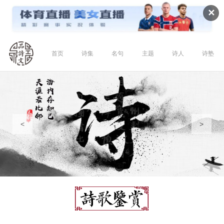
✕
首页
诗集
名句
主题
诗人
诗塾
<
>