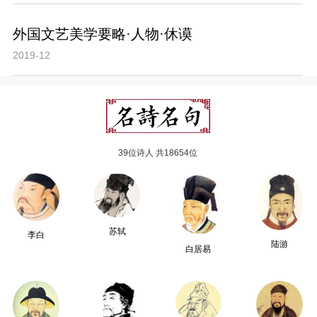
外国文艺美学要略·人物·休谟
2019-12
39位诗人 共18654位
苏轼
李白
陆游
白居易