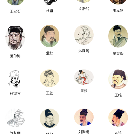
孟浩然
韦应物
杜甫
王安石
温庭筠
孟郊
辛弃疾
范仲淹
崔颢
王勃
杜审言
王维
刘禹锡
元稹
刘长卿