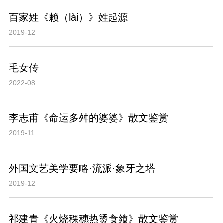
百家姓《赖（lài）》姓起源
2019-12
毛女传
2022-08
李志甫《命运多舛的婆婆》散文鉴赏
2019-11
外国文艺美学要略·流派·象牙之塔
2019-12
祁建青《火烧稞穗热烫食飨》散文鉴赏