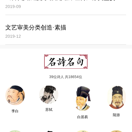
2019-09
文艺审美分类创造·素描
2019-12
39位诗人 共18654位
苏轼
李白
陆游
白居易