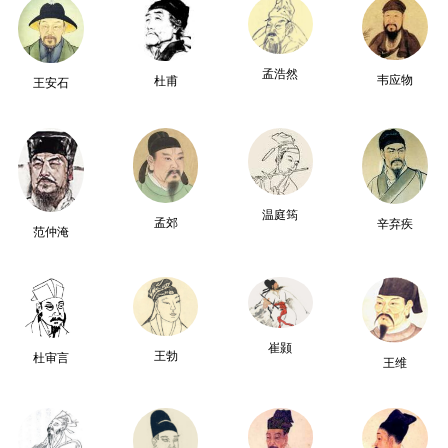
孟浩然
韦应物
杜甫
王安石
温庭筠
孟郊
辛弃疾
范仲淹
崔颢
王勃
杜审言
王维