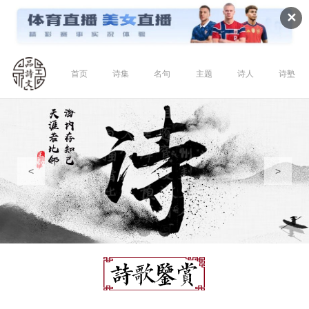
✕
首页
诗集
名句
主题
诗人
诗塾
<
>