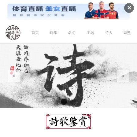
✕
首页
诗集
名句
主题
诗人
诗塾
<
>