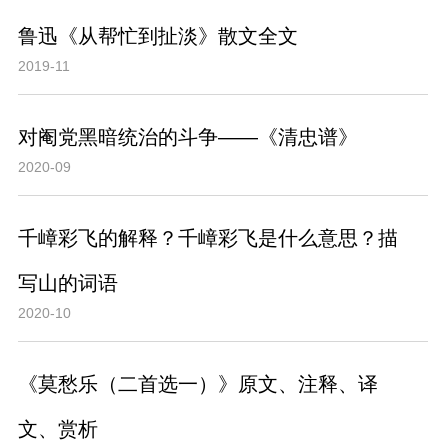
鲁迅《从帮忙到扯淡》散文全文
2019-11
对阉党黑暗统治的斗争——《清忠谱》
2020-09
千嶂彩飞的解释？千嶂彩飞是什么意思？描
写山的词语
2020-10
《莫愁乐（二首选一）》原文、注释、译
文、赏析