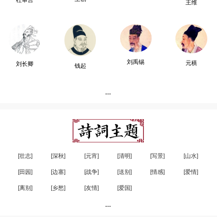
杜审言
王维
刘禹锡
元稹
刘长卿
钱起
...
[壮志]
[深秋]
[元宵]
[清明]
[写景]
[山水]
[田园]
[边塞]
[战争]
[送别]
[情感]
[爱情]
[离别]
[乡愁]
[友情]
[爱国]
...