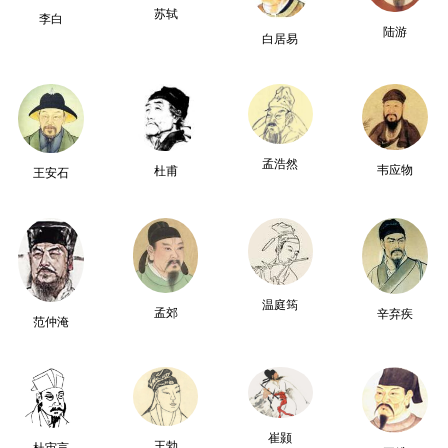
苏轼
李白
陆游
白居易
孟浩然
韦应物
杜甫
王安石
温庭筠
孟郊
辛弃疾
范仲淹
崔颢
王勃