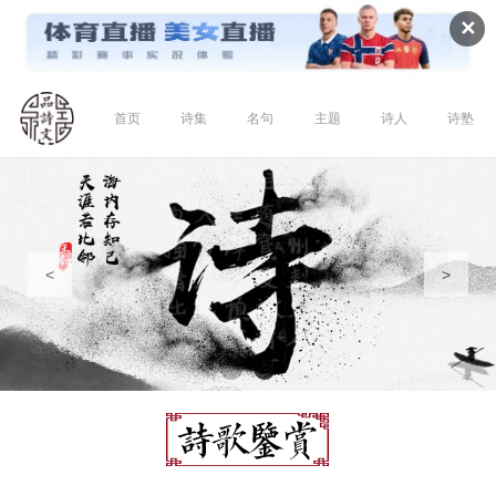
✕
首页
诗集
名句
主题
诗人
诗塾
<
>