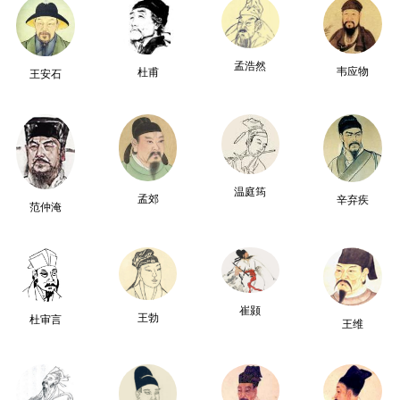
孟浩然
韦应物
杜甫
王安石
温庭筠
孟郊
辛弃疾
范仲淹
崔颢
王勃
杜审言
王维