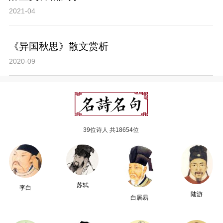
2021-04
《异国秋思》散文赏析
2020-09
39位诗人 共18654位
苏轼
李白
陆游
白居易