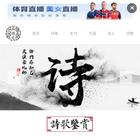
✕
首页
诗集
名句
主题
诗人
诗塾
<
>