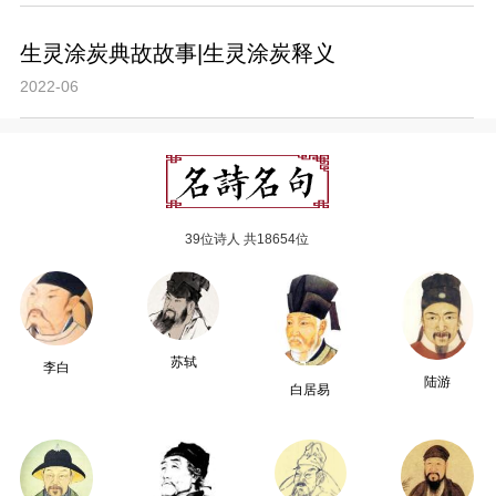
生灵涂炭典故故事|生灵涂炭释义
2022-06
39位诗人 共18654位
苏轼
李白
陆游
白居易