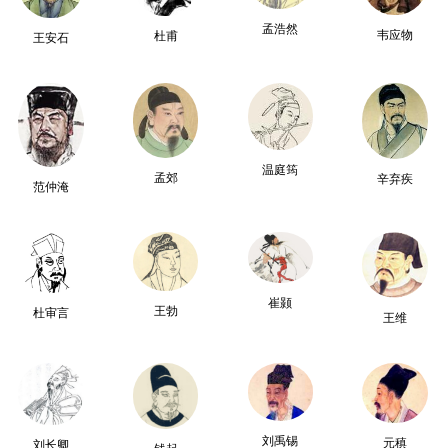
孟浩然
韦应物
杜甫
王安石
温庭筠
孟郊
辛弃疾
范仲淹
崔颢
王勃
杜审言
王维
刘禹锡
元稹
刘长卿