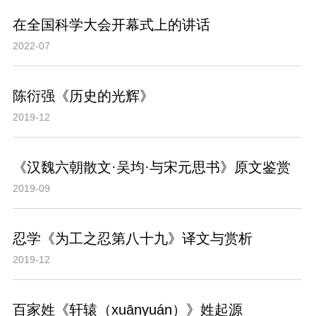
在全国科学大会开幕式上的讲话
2022-07
陈衍强《历史的光辉》
2019-12
《汉魏六朝散文·吴均·与宋元思书》原文鉴赏
2019-09
忍学《为工之忍第八十九》译文与赏析
2019-12
百家姓《轩辕（xuānyuán）》姓起源