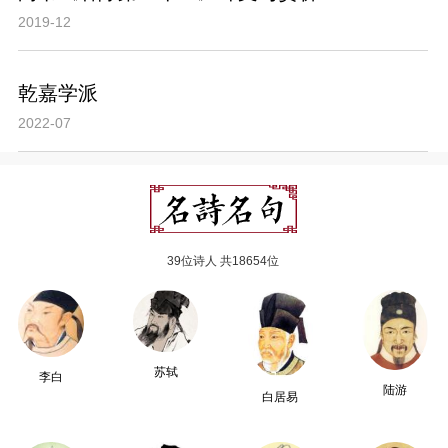
2019-12
乾嘉学派
2022-07
39位诗人 共18654位
苏轼
李白
陆游
白居易