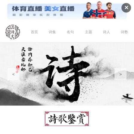
✕
首页
诗集
名句
主题
诗人
诗塾
<
>