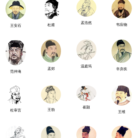
孟浩然
韦应物
杜甫
王安石
温庭筠
孟郊
辛弃疾
范仲淹
崔颢
王勃
杜审言
王维