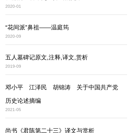
2020-01
“花间派”鼻祖——温庭筠
2020-09
五人墓碑记原文,注释,译文,赏析
2019-09
邓小平 江泽民 胡锦涛 关于中国共产党
历史论述摘编
2021-05
尚书《君陈第二十三》译文与赏析