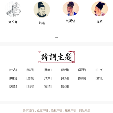
刘禹锡
元稹
刘长卿
钱起
...
[壮志]
[深秋]
[元宵]
[清明]
[写景]
[山水]
[田园]
[边塞]
[战争]
[送别]
[情感]
[爱情]
[离别]
[乡愁]
[友情]
[爱国]
...
关于我们
免责声明
隐私声明
版权声明
网站动态