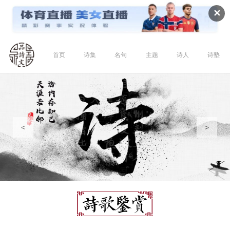
✕
首页
诗集
名句
主题
诗人
诗塾
<
>