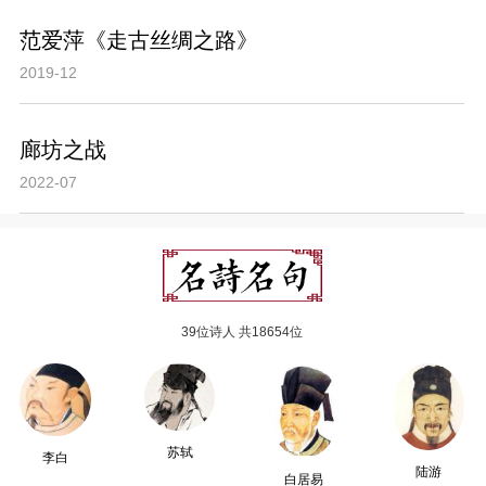
范爱萍《走古丝绸之路》
2019-12
廊坊之战
2022-07
39位诗人 共18654位
苏轼
李白
陆游
白居易