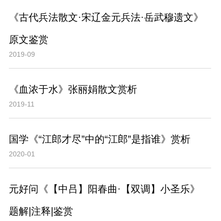
《古代兵法散文·宋辽金元兵法·岳武穆遗文》
原文鉴赏
2019-09
《血浓于水》张丽娟散文赏析
2019-11
国学《“江郎才尽”中的“江郎”是指谁》赏析
2020-01
元好问《【中吕】阳春曲·【双调】小圣乐》
题解|注释|鉴赏