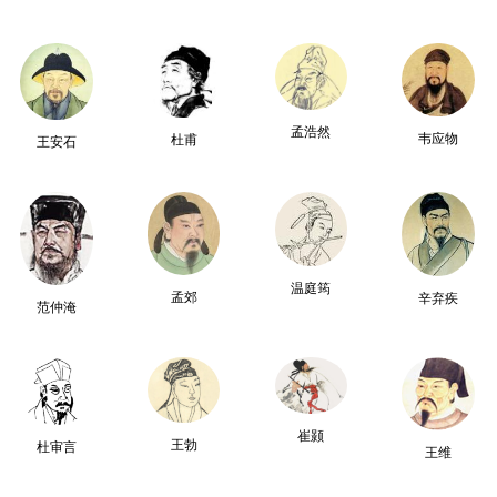
孟浩然
韦应物
杜甫
王安石
温庭筠
孟郊
辛弃疾
范仲淹
崔颢
王勃
杜审言
王维