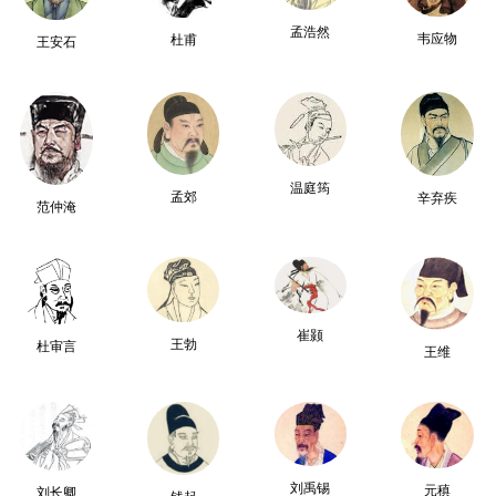
孟浩然
韦应物
杜甫
王安石
温庭筠
孟郊
辛弃疾
范仲淹
崔颢
王勃
杜审言
王维
刘禹锡
元稹
刘长卿