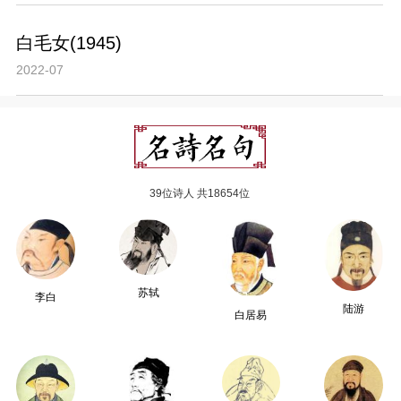
白毛女(1945)
2022-07
39位诗人 共18654位
苏轼
李白
陆游
白居易