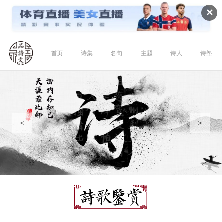
✕
首页
诗集
名句
主题
诗人
诗塾
<
>