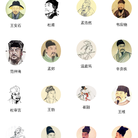
孟浩然
韦应物
杜甫
王安石
温庭筠
孟郊
辛弃疾
范仲淹
崔颢
王勃
杜审言
王维