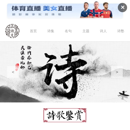
✕
首页
诗集
名句
主题
诗人
诗塾
<
>