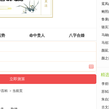
鸾凤
鲍照
鲁褒
骆宾
马融
运势
命中贵人
八字合婚
马祖
颜延
颜之
精
李煜
学百科
> 当前页
苏轼
朱自
古文