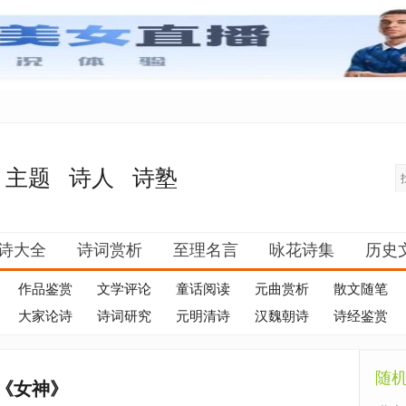
主题
诗人
诗塾
诗大全
诗词赏析
至理名言
咏花诗集
历史
作品鉴赏
文学评论
童话阅读
元曲赏析
散文随笔
大家论诗
诗词研究
元明清诗
汉魏朝诗
诗经鉴赏
随
《女神》