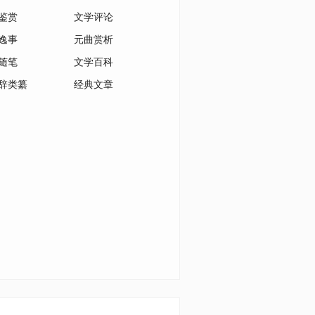
鉴赏
文学评论
逸事
元曲赏析
随笔
文学百科
辞类纂
经典文章