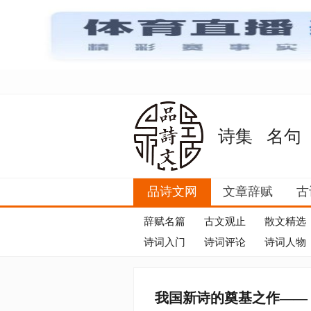
诗集
名句
品诗文网
文章辞赋
古
辞赋名篇
古文观止
散文精选
诗词入门
诗词评论
诗词人物
我国新诗的奠基之作——