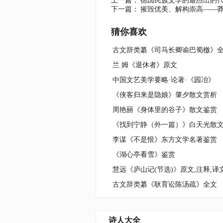
上一篇：
德国民族文学的最杰出的
下一篇：
摧毁优美、解构崇高——
猜你喜欢
古文辞类纂《司马长卿谕巴蜀檄》
兰 姆《退休者》原文
中国文艺美学要略·论著·《园冶》
《侠客归来是隐娘》肇夕散文赏析
周艳丽《身体里的谷子》散文鉴赏
《找到宁静（外一篇）》白天光散
李谋《不是恨》东方文学名著鉴赏
《湖心亭看雪》鉴赏
慧远《庐山记(节选)》原文,注释,译
古文辞类纂《耿育讼陈汤疏》全文
诗人大全