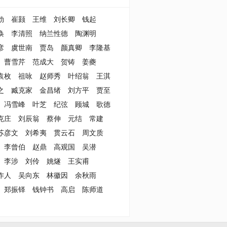
勃
崔颢
王维
刘长卿
钱起
涣
李清照
纳兰性德
陶渊明
彦
虞世南
贾岛
颜真卿
李隆基
曹雪芹
范成大
贺铸
姜夔
袁枚
祖咏
赵师秀
叶绍翁
王淇
之
臧克家
金昌绪
刘方平
贾至
冯雪峰
叶芝
纪弦
顾城
歌德
克庄
刘辰翁
蔡伸
元结
常建
苏彦文
刘希夷
贯云石
周文质
李曾伯
赵鼎
高观国
吴潜
李涉
刘伶
姚燧
王实甫
作人
吴向东
林徽因
余秋雨
郑振铎
钱钟书
高启
陈师道