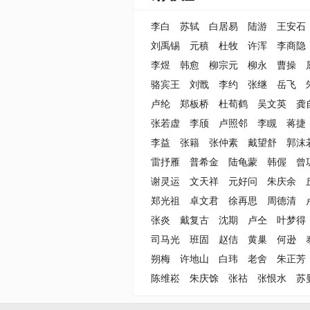
李白
苏轼
白居易
陆游
王安石
刘禹锡
元稹
杜牧
许浑
李商隐
李煜
韩愈
柳宗元
柳永
曹操
骆宾王
刘戬
李约
张继
岳飞
卢纶
郑板桥
杜荀鹤
吴文英
龚
张若虚
李颀
卢照邻
李瞡
蒋捷
李益
张籍
张仲素
戴望舒
郭沫
雷抒雁
普希金
陆龟蒙
韩偓
曾
谢灵运
文天祥
元好问
朱庆余
郑光祖
卓文君
徐再思
周德清
张炎
戴复古
沈期
卢仝
叶梦得
司马光
班固
赵佶
黄巢
何逊
朔梅
许地山
白玮
老舍
朱正芳
陈维崧
朱庆馀
张祜
张恨水
苏