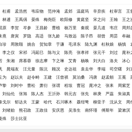
杜甫
孟浩然
韦应物
范仲淹
孟郊
温庭筠
辛弃疾
杜审言
王
林逋
王禹偁
晏殊
梅尧臣
欧阳修
黄庭坚
宋之问
王翰
王之
屈原
李贺
岑参
王昌龄
曹植
杨万里
秦观
晏几道
韦庄
周邦
朱熹
唐寅
罗隐
高适
张九龄
马致远
陈子昂
胡曾
周昙
牟融
自珍
周敦颐
姚合
贺知章
于谦
毛泽东
陆九渊
杜秋娘
杨慎
李之仪
宋祁
冯延巳
陈与义
陈亮
张孝祥
张元干
刘过
晁补
若
朱湘
席慕蓉
徐志摩
卞之琳
艾青
杨唤
刘大白
洛夫
冰心
巩
晁端友
汪元量
陈沆
顾况
史达祖
袁去华
李端
司空曙
刘
丘为
赵以夫
赵令畤
王建
汪曾祺
莫泊桑
冯唐
赵孟頫
王冕
卢挚
刘时中
曹松
萧衍
张谓
程垓
曹冠
晁冲之
张耒
周紫芝
刘仙伦
张旭
陈人杰
王沂孙
韩元吉
张先
林庚
严蕊
朱淑真
泰戈尔
郁达夫
王蒙
哈代
石川啄木
聂绀弩
柳亚子
沈从文
周
刘绪贻
熊召政
王政佳
安庆恩
吴淮生
南怀瑾
傅斯年
梁漱溟
曼殊
莎士比亚