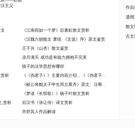
代表——歌德
莽汉主义
作品
遗闻
散文
全文
《江南宛如一个梦》彭素虹散文赏析
古文
《汉魏六朝散文·萧统·《文选》序》原文鉴赏
王子兴《山杏》散文鉴赏
凉月满天·成功是有能力拥抱不完美
慎子的法学思想有哪些
文赏析
《《伪君子》》主要内容介绍，《《伪君子》》读后感
《献公将黜太子申生而立奚齐》原文、注释、译文、赏析
《梦读《长恨歌》》杨子叶散文赏析
文,赏析
后汉书《张让传》译文赏析
亦舒其人作品解读