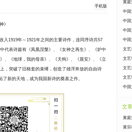
黄庭
手机版
中国
中国
神》
中国
入1919年～1921年之间的主要诗作，连同序诗共57
中国
中代表诗篇有《凤凰涅槃》、《女神之再生》、《炉中
文艺
文艺
》、《地球，我的母亲》、《天狗》、《晨安》、《立
文艺
上，突破了旧格套的束缚，创造了雄浑奔放的自由诗
文艺
开拓了新的天地，成为我国新诗的奠基之作。
中国
文
黄庭
黄宗