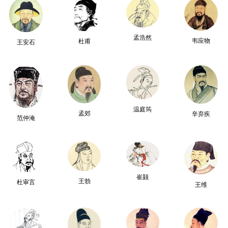
孟浩然
韦应物
杜甫
王安石
温庭筠
孟郊
辛弃疾
范仲淹
崔颢
王勃
杜审言
王维