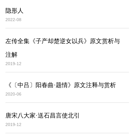
隐形人
2022-08
左传全集《子产却楚逆女以兵》原文赏析与
注解
2019-12
《〔中吕〕阳春曲·题情》原文注释与赏析
2020-06
唐宋八大家·送石昌言使北引
2019-12