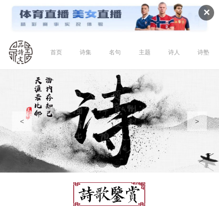
✕
首页
诗集
名句
主题
诗人
诗塾
<
>