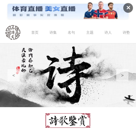
✕
首页
诗集
名句
主题
诗人
诗塾
<
>