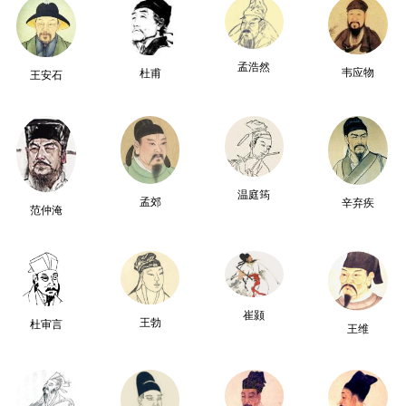
孟浩然
韦应物
杜甫
王安石
温庭筠
孟郊
辛弃疾
范仲淹
崔颢
王勃
杜审言
王维