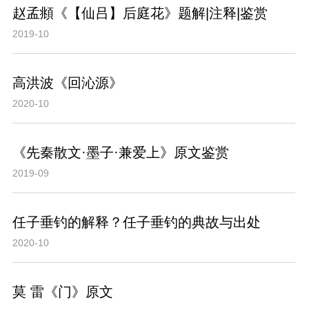
赵孟頫《【仙吕】后庭花》题解|注释|鉴赏
2019-10
高洪波《回沁源》
2020-10
《先秦散文·墨子·兼爱上》原文鉴赏
2019-09
任子垂钓的解释？任子垂钓的典故与出处
2020-10
莫 雷《门》原文