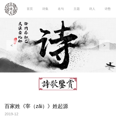
✕
首页
诗集
名句
主题
诗人
诗塾
<
>
百家姓《宰（zǎi）》姓起源
2019-12