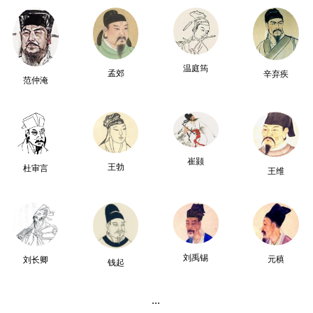
温庭筠
孟郊
辛弃疾
范仲淹
崔颢
王勃
杜审言
王维
刘禹锡
元稹
刘长卿
钱起
...