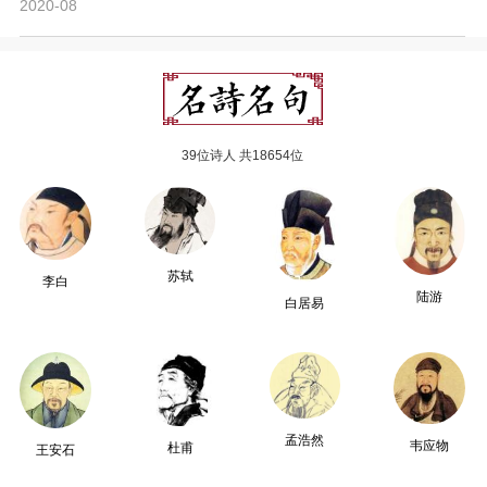
2020-08
39位诗人 共18654位
苏轼
李白
陆游
白居易
孟浩然
韦应物
杜甫
王安石