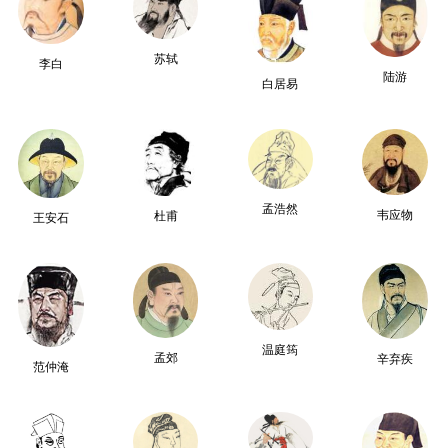
苏轼
李白
陆游
白居易
孟浩然
韦应物
杜甫
王安石
温庭筠
孟郊
辛弃疾
范仲淹