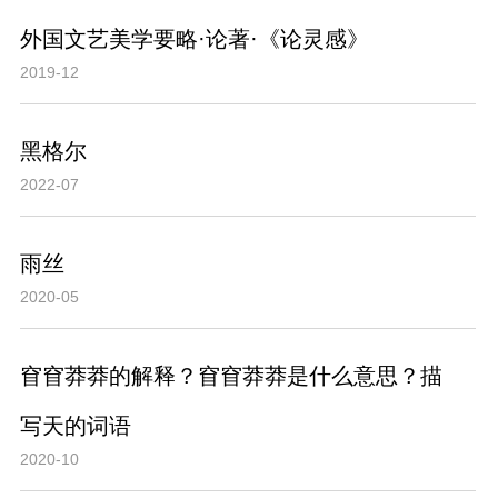
外国文艺美学要略·论著·《论灵感》
2019-12
黑格尔
2022-07
雨丝
2020-05
窅窅莽莽的解释？窅窅莽莽是什么意思？描
写天的词语
2020-10