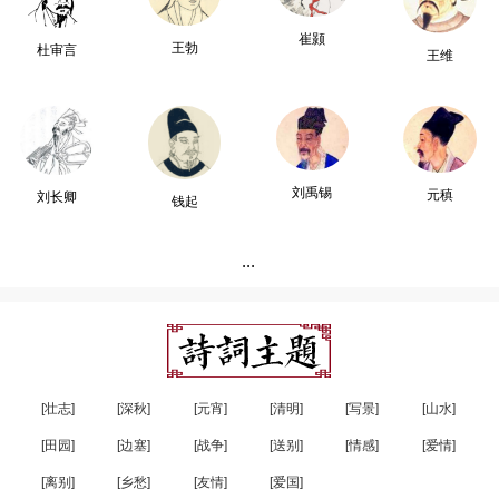
崔颢
王勃
杜审言
王维
刘禹锡
元稹
刘长卿
钱起
...
[壮志]
[深秋]
[元宵]
[清明]
[写景]
[山水]
[田园]
[边塞]
[战争]
[送别]
[情感]
[爱情]
[离别]
[乡愁]
[友情]
[爱国]