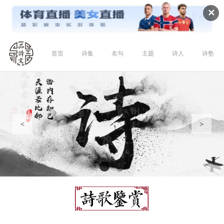
✕
首页
诗集
名句
主题
诗人
诗塾
<
>