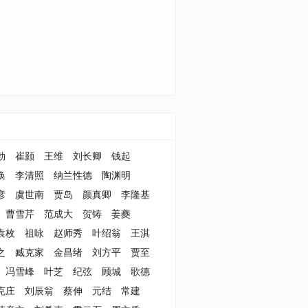
勃
崔颢
王维
刘长卿
钱起
涣
李清照
纳兰性德
陶渊明
彦
虞世南
贾岛
颜真卿
李隆基
曹雪芹
范成大
贺铸
姜夔
袁枚
祖咏
赵师秀
叶绍翁
王淇
之
臧克家
金昌绪
刘方平
贾至
冯雪峰
叶芝
纪弦
顾城
歌德
克庄
刘辰翁
蔡伸
元结
常建