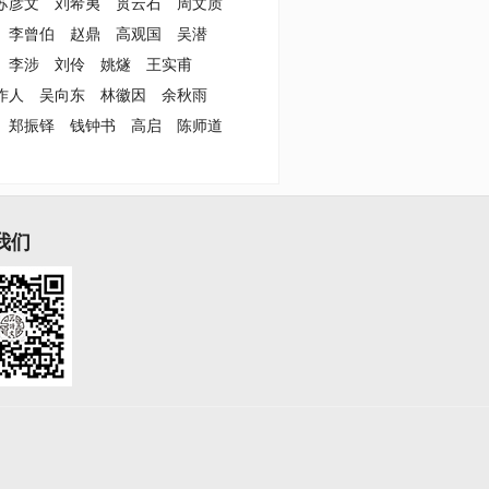
苏彦文
刘希夷
贯云石
周文质
李曾伯
赵鼎
高观国
吴潜
李涉
刘伶
姚燧
王实甫
作人
吴向东
林徽因
余秋雨
郑振铎
钱钟书
高启
陈师道
我们