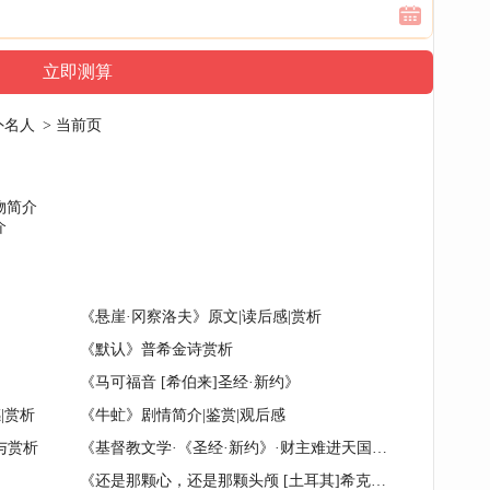
外名人
> 当前页
物简介
介
《悬崖·冈察洛夫》原文|读后感|赏析
《默认》普希金诗赏析
《马可福音 [希伯来]圣经·新约》
|赏析
《牛虻》剧情简介|鉴赏|观后感
与赏析
《基督教文学·《圣经·新约》·财主难进天国》原文与赏析
《还是那颗心，还是那颗头颅 [土耳其]希克梅特》读后感