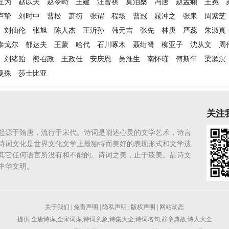
丘为
赵以夫
赵令畤
王建
汪曾祺
莫泊桑
冯唐
赵孟頫
王冕
卢挚
刘时中
曹松
萧衍
张谓
程垓
曹冠
晁冲之
张耒
周紫芝
刘仙伦
张旭
陈人杰
王沂孙
韩元吉
张先
林庚
严蕊
朱淑真
泰戈尔
郁达夫
王蒙
哈代
石川啄木
聂绀弩
柳亚子
沈从文
周
刘绪贻
熊召政
王政佳
安庆恩
吴淮生
南怀瑾
傅斯年
梁漱溟
曼殊
莎士比亚
关注
起源于隋唐，流行于宋代。诗词是阐述心灵的文学艺术，诗言
诗词文化是世界文化文学上最独特而美好的表现形式和文学遗
其它任何语言所没有和不能的。诗词之美，止于臻美。品诗文
中华文明。
关于我们
|
免责声明
|
隐私声明
|
版权声明
|
网站动态
提供
全唐诗库
,
全宋词库
,
诗词意象
,
诗集大全
,
诗词名句
,
辞章典故
,
诗人大全