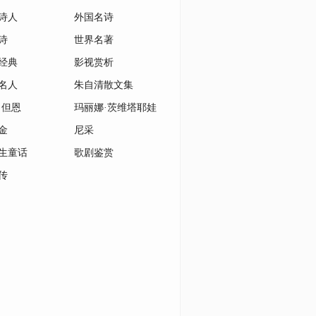
诗人
外国名诗
诗
世界名著
经典
影视赏析
名人
朱自清散文集
·但恩
玛丽娜·茨维塔耶娃
金
尼采
生童话
歌剧鉴赏
传