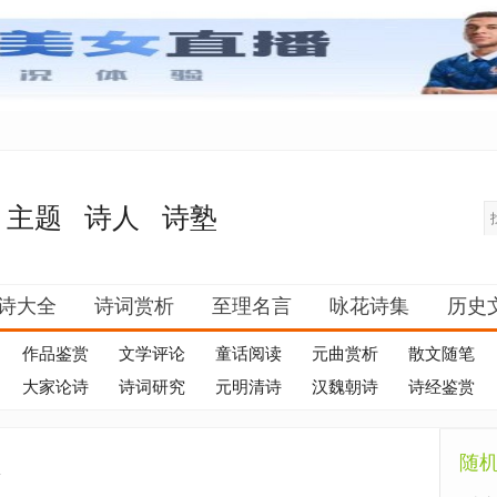
主题
诗人
诗塾
诗大全
诗词赏析
至理名言
咏花诗集
历史
作品鉴赏
文学评论
童话阅读
元曲赏析
散文随笔
大家论诗
诗词研究
元明清诗
汉魏朝诗
诗经鉴赏
随