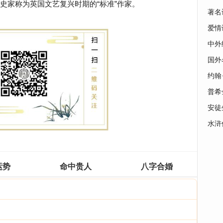
史家称为英国文艺复兴时期的“标准”作家。
著名
爱情
中外
国外
约翰
普希
安徒
水浒
运势
命中贵人
八字合婚