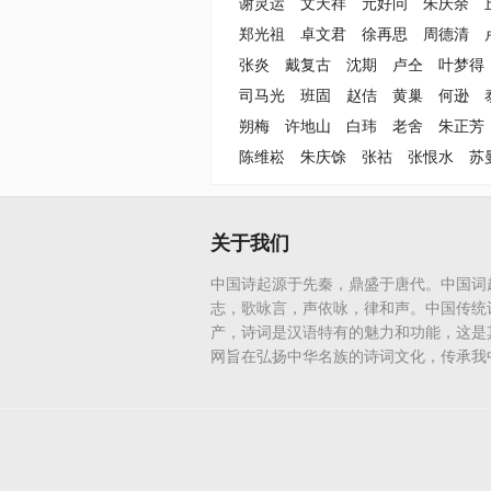
谢灵运
文天祥
元好问
朱庆余
郑光祖
卓文君
徐再思
周德清
张炎
戴复古
沈期
卢仝
叶梦得
司马光
班固
赵佶
黄巢
何逊
朔梅
许地山
白玮
老舍
朱正芳
陈维崧
朱庆馀
张祜
张恨水
苏
关于我们
中国诗起源于先秦，鼎盛于唐代。中国词
志，歌咏言，声依咏，律和声。中国传统
产，诗词是汉语特有的魅力和功能，这是
网旨在弘扬中华名族的诗词文化，传承我