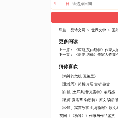
生 日
导航：
品诗文网
>
世界文学
>
国
更多阅读
上一篇：
《琼斯,艾内斯特》作家人
下一篇：
《盖伊,约翰》作家人物简
猜你喜欢
《精神的危机·瓦莱里》
《受难周》简析|介绍|赏析|鉴赏
《白帆 [土耳其]菲克雷特》读后感
《教师·夏洛蒂·勃朗特》原文|读后感
《经籍、寓言故事·虬与猕猴》原文
英国《《劝导》》作家与作品鉴赏