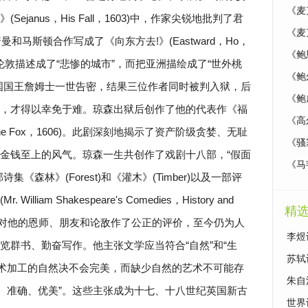
《麦
janus，His Fall，1603)中，作家尖锐地批判了君
《麦
和马斯顿合作写成了《向东方去!》(Eastward，Ho，
《鲍
把伦敦描述成了“悲惨的城市”，而把亚洲描绘成了“世外桃
《鲍
国国王詹姆士一世告密，结果三位作者同时被判入狱，后
《鲍
，才得以幸免于难。琼森出狱后创作了他的代表作《福
《高
 The Fox，1606)。此剧深刻地揭示了资产阶级贪婪、无耻
《骚
金钱至上的风气。琼森一生共创作了戏剧十八部，“假面
《马
《森林》(Forest)和《灌木》(Timber)以及一部评
iam Shakespeare's Comedies，History and
精
版的序诗中对他的恩师、朋友和论敌作了公正的评价，至今仍为人
李煜
览群书、勤奋写作。他主张文学应当符合“自然”和“生
苏轼
艺术加工的自然决不会完美，而缺少自然的艺术不可能存
朱自
快、准确、优美”。这些主张成为十七、十八世纪英国新古
世界