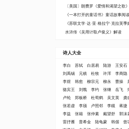
《一本打开的童话书》童话故事阅
水浒传《吴用计取卢俊义》解读
诗人大全
李白
苏轼
白居易
陆游
王安石
刘禹锡
元稹
杜牧
许浑
李商隐
李煜
韩愈
柳宗元
柳永
曹操
骆宾王
刘戬
李约
张继
岳飞
卢纶
郑板桥
杜荀鹤
吴文英
龚
张若虚
李颀
卢照邻
李瞡
蒋捷
李益
张籍
张仲素
戴望舒
郭沫
雷抒雁
普希金
陆龟蒙
韩偓
曾