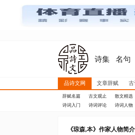
诗集
名句
品诗文网
文章辞赋
古
辞赋名篇
古文观止
散文精选
诗词入门
诗词评论
诗词人物
《琼森,本》作家人物简介