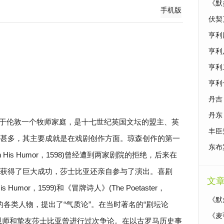
《默
手机版
伏契
亨利
亨利
亨利
亨利
丹吉
丹东
于伦敦一个牧师家庭，是十七世纪英国文坛的盟主、英
丰臣
甚多，其主要成就是在戏剧创作方面。琼森创作的第一
东布
in His Humor，1598)曾经遭到两家剧院的拒绝，后来在
获得了巨大成功，莎士比亚还亲自参与了演出。喜剧
文
His Humor，1599)和《冒牌诗人》(The Poetaster，
《默
内的各类人物，提出了“气质论”。在当时著名的“剧坛论
《麦
同他的恩师和挚友莎士比亚曾进行过次争论。在以古罗马历史事