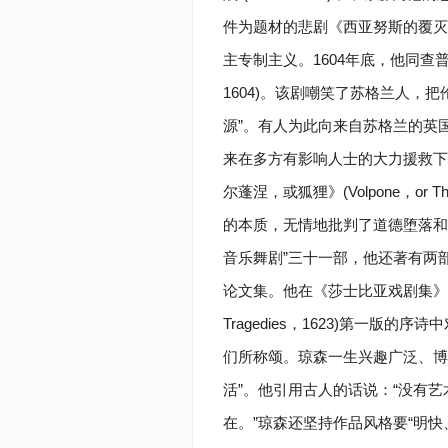
件为题材的悲剧《西亚努斯的覆灭》(Se
主专制主义。1604年底，他同查普曼
1604)。该剧嘲笑了苏格兰人，
源”。有人为此向来自苏格兰的英
来在多方有影响人士的大力援救下
尔蓬涅，或狐狸》(Volpone，or
的本质，无情地批判了道德堕落和
音乐舞剧”三十一部，他还著有两部诗集
论文集。他在《莎士比亚戏剧集》(Mr. Will
Tragedies，1623)第一
们所称颂。琼森一生兴趣广泛、博
活”。他引用古人的话说：“没有
在。”琼森还坚持作品风格要“明