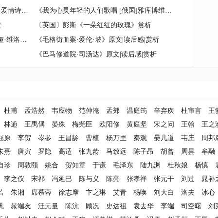
〔美国〕朗费罗《爱情和渴望之歌》爱情诗赏析
《我为心灵年轻的人们歌唱 [俄国]雅库博维奇》读后感
读
〔英国〕彭斯《一朵红红的玫瑰》赏析
《苏联文学·达·亚·格拉宁·克拉芙季娅·维洛尔》作者简介|内容概要|作品赏析
《毛格街血案·爱伦·坡》原文|读后感|赏析
《巴马修道院·司汤达》原文|读后感|赏析
杜甫
孟浩然
韦应物
范仲淹
孟郊
温庭筠
辛弃疾
杜审言
王
林逋
王禹偁
晏殊
梅尧臣
欧阳修
黄庭坚
宋之问
王翰
王之
屈原
李贺
岑参
王昌龄
曹植
杨万里
秦观
晏几道
韦庄
周邦
朱熹
唐寅
罗隐
高适
张九龄
马致远
陈子昂
胡曾
周昙
牟融
自珍
周敦颐
姚合
贺知章
于谦
毛泽东
陆九渊
杜秋娘
杨慎
李之仪
宋祁
冯延巳
陈与义
陈亮
张孝祥
张元干
刘过
晁补
若
朱湘
席慕蓉
徐志摩
卞之琳
艾青
杨唤
刘大白
洛夫
冰心
巩
晁端友
汪元量
陈沆
顾况
史达祖
袁去华
李端
司空曙
刘