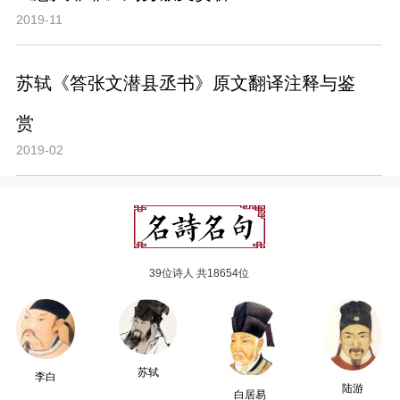
2019-11
苏轼《答张文潜县丞书》原文翻译注释与鉴
赏
2019-02
39位诗人 共18654位
苏轼
李白
陆游
白居易