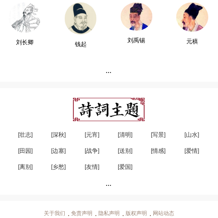
刘禹锡
元稹
刘长卿
钱起
...
[壮志]
[深秋]
[元宵]
[清明]
[写景]
[山水]
[田园]
[边塞]
[战争]
[送别]
[情感]
[爱情]
[离别]
[乡愁]
[友情]
[爱国]
...
关于我们
免责声明
隐私声明
版权声明
网站动态