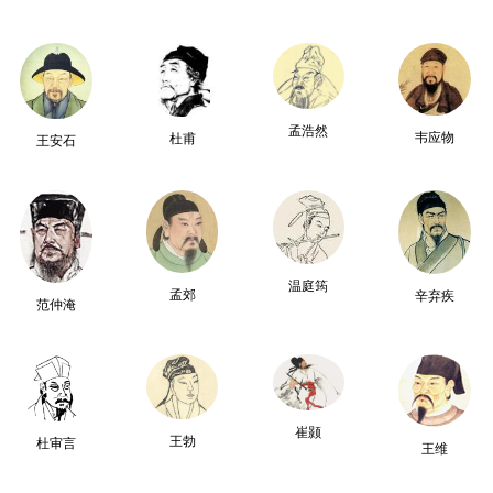
孟浩然
韦应物
杜甫
王安石
温庭筠
孟郊
辛弃疾
范仲淹
崔颢
王勃
杜审言
王维