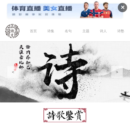
✕
首页
诗集
名句
主题
诗人
诗塾
<
>