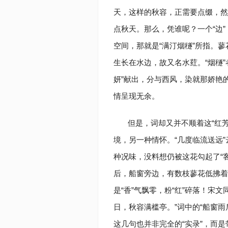
天，这样的秋容，正需要点缀，然
点秋天。那么，凭谁呢？一个“边”
空间，那就是“满汀烟穟”所指。
生长在水边，故又名水荭。“烟穟
妍”献出，分与西风，染就那娇艳的
情呈现无余。
但是，词却又并不顺着这“红
境，另一种情怀。“几度临流送远
种况味，没料想仍被这花勾起了“
后，船窗旁边，有数枝蓼花低拂着
是“香”气飘零，粉“红”碎落！宋
日，秋容满槛亭。”词中的“船窗
这几句也并非完全的“实录”，而