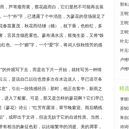
原文
郭长
而，芦苇瘦而黄，蓣花疏而白，它们显然不可能再去装
泣》
王明
，一个“外”字，已透露了个中消息，为蓼花的登场留足了
别》
王明
蓼花春苗夏茂，秋花而结穟（穗），枝下垂，色粉红，多
续》
王明
”者，言其含烟惹雾也。蓼布满水滨，摇曳生姿，又将“馀
曙》
叶元
红色。一个“媚”字，一个“爱”字，将词人惊秋惜芳的感
影》
叶元
卢维
鉴赏
卢维
芳”的外观写下去，而是在下片一开始，就转写另一种情
竹》
”云云，是说自己以往也曾多次在水边送人，早已谙尽各
精
客意”，引出一段情感经历：那时，他正在客中，新雨之
，进入了船窗。可是，那又是怎样的蓼花啊？它们早已
李煜
文同《蓼花》诗云：“红芳宵露清，翠节晚窗迎。雨后晒残
苏轼
雨后”，或即出于文诗，但这无妨于它的自述性质。当然，
朱自
是带有相当的象征色彩，以比喻繁华的消逝、美的凋零，
诗词