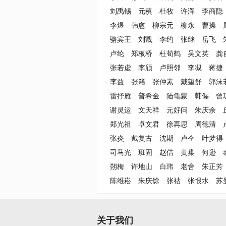
刘禹锡
元稹
杜牧
许浑
李商隐
李煜
韩愈
柳宗元
柳永
曹操
骆宾王
刘戬
李约
张继
岳飞
卢纶
郑板桥
杜荀鹤
吴文英
龚
张若虚
李颀
卢照邻
李瞡
蒋捷
李益
张籍
张仲素
戴望舒
郭沫
雷抒雁
普希金
陆龟蒙
韩偓
曾
谢灵运
文天祥
元好问
朱庆余
郑光祖
卓文君
徐再思
周德清
张炎
戴复古
沈期
卢仝
叶梦得
司马光
班固
赵佶
黄巢
何逊
朔梅
许地山
白玮
老舍
朱正芳
陈维崧
朱庆馀
张祜
张恨水
苏
关于我们