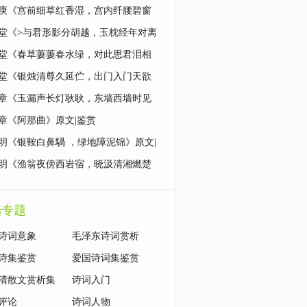
|鉴赏
庚《宫前细草红香湿，宫内纤腰碧窗
原文|鉴赏
堂《>与君形影分胡越，玉枕经年对离
原文|鉴赏
堂《春草萋萋春水绿，对此思君泪相
原文|鉴赏
堂《银烛清尊久延伫，出门入门天欲
原文|鉴赏
章《玉漏声长灯耿耿，东墙西墙时见
原文|鉴赏
章《阿那曲》原文|鉴赏
明《银鞍白鼻騧 ，绿地障泥锦》原文|
明《渔翁夜傍西岩宿，晓汲清湘燃楚
原文|鉴赏
选专题
诗词意象
毛泽东诗词赏析
诗集鉴赏
爱国诗词集鉴赏
清散文赏析集
诗词入门
评论
诗词人物