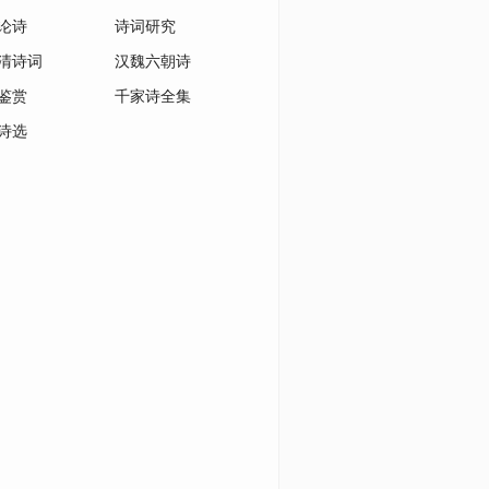
论诗
诗词研究
清诗词
汉魏六朝诗
鉴赏
千家诗全集
诗选