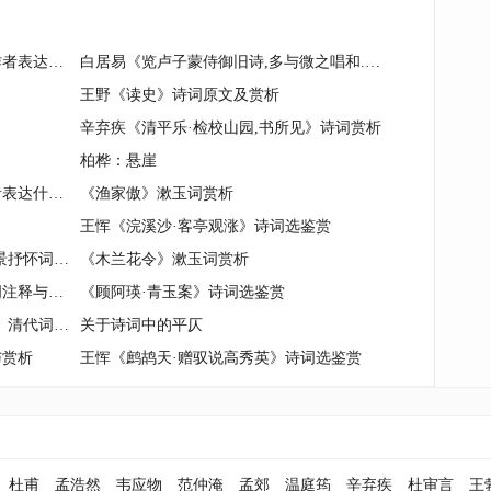
王 珪《上元应制》原文、赏析、作者表达什么思想情感？
白居易《览卢子蒙侍御旧诗,多与微之唱和.感今伤昔,因赠子蒙,题于后》诗词注释与评析
王野《读史》诗词原文及赏析
辛弃疾《清平乐·检校山园,书所见》诗词赏析
柏桦：悬崖
刘禹锡《乌衣巷》原文、赏析、作者表达什么思想情感？
《渔家傲》漱玉词赏析
王恽《浣溪沙·客亭观涨》诗词选鉴赏
姚燧《水调歌头·买田天生门外》写景抒怀词作
《木兰花令》漱玉词赏析
柳永《迎新春（嶰管变青律）》诗词注释与评析
《顾阿瑛·青玉案》诗词选鉴赏
纳兰性德《蝶恋花·辛苦最怜天上月》清代词作鉴赏
关于诗词中的平仄
与赏析
王恽《鹧鸪天·赠驭说高秀英》诗词选鉴赏
杜甫
孟浩然
韦应物
范仲淹
孟郊
温庭筠
辛弃疾
杜审言
王