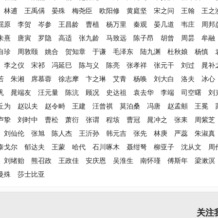
林逋
王禹偁
晏殊
梅尧臣
欧阳修
黄庭坚
宋之问
王翰
王之
屈原
李贺
岑参
王昌龄
曹植
杨万里
秦观
晏几道
韦庄
周邦
朱熹
唐寅
罗隐
高适
张九龄
马致远
陈子昂
胡曾
周昙
牟融
自珍
周敦颐
姚合
贺知章
于谦
毛泽东
陆九渊
杜秋娘
杨慎
李之仪
宋祁
冯延巳
陈与义
陈亮
张孝祥
张元干
刘过
晁补
若
朱湘
席慕蓉
徐志摩
卞之琳
艾青
杨唤
刘大白
洛夫
冰心
巩
晁端友
汪元量
陈沆
顾况
史达祖
袁去华
李端
司空曙
刘
丘为
赵以夫
赵令畤
王建
汪曾祺
莫泊桑
冯唐
赵孟頫
王冕
卢挚
刘时中
曹松
萧衍
张谓
程垓
曹冠
晁冲之
张耒
周紫芝
刘仙伦
张旭
陈人杰
王沂孙
韩元吉
张先
林庚
严蕊
朱淑真
泰戈尔
郁达夫
王蒙
哈代
石川啄木
聂绀弩
柳亚子
沈从文
周
刘绪贻
熊召政
王政佳
安庆恩
吴淮生
南怀瑾
傅斯年
梁漱溟
曼殊
莎士比亚
关注