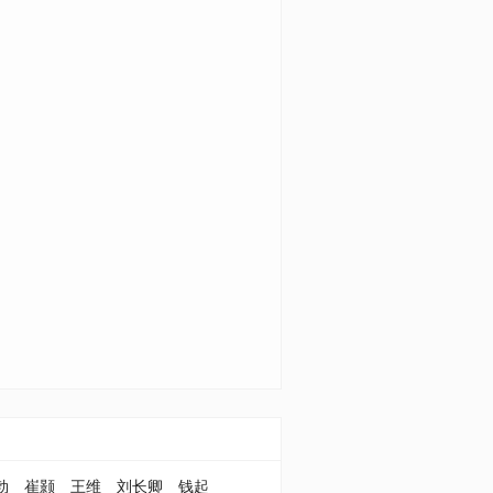
勃
崔颢
王维
刘长卿
钱起