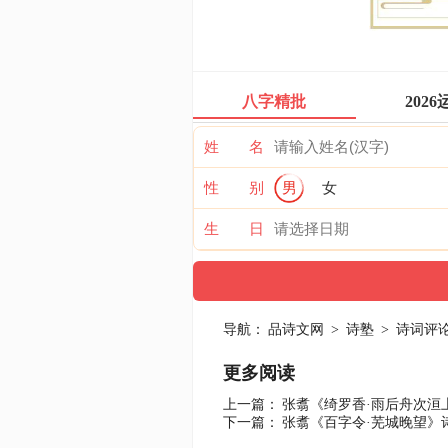
八字精批
2026
姓 名
性 别
男
女
生 日
导航：
品诗文网
>
诗塾
>
诗词评
更多阅读
上一篇：
张翥《绮罗香·雨后舟次洹
下一篇：
张翥《百字令·芜城晚望》