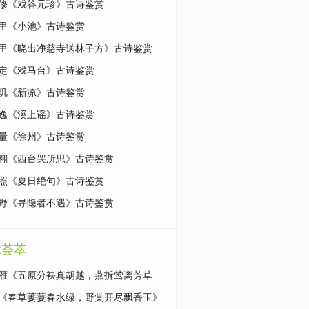
修《戏答元珍》古诗鉴赏
里《小池》古诗鉴赏
里《晓出净慈寺送林子方》古诗鉴赏
定《戏马台》古诗鉴赏
玑《新凉》古诗鉴赏
逸《溪上谣》古诗鉴赏
量《徐州》古诗鉴赏
翱《西台哭所思》古诗鉴赏
照《夏日绝句》古诗鉴赏
野《寻隐者不遇》古诗鉴赏
章荟萃
雁《五原分袂真胡越，燕拆莺离芳草
原文|鉴赏
《春草萋萋春水绿，野棠开尽飘香玉》