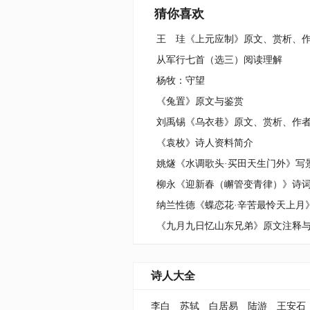
猜你喜欢
从军行七首（选三）阅读理解
杨牧：守望
《兔置》原文与鉴赏
《袁枚》诗人资料简介
《九月九日忆山东兄弟》原文注释
诗人大全
李白
苏轼
白居易
陆游
王安石