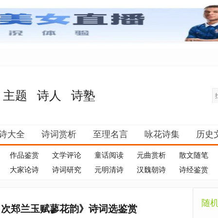
主题
诗人
诗塾
诗大全
诗词赏析
至理名言
咏花诗集
历史
作品鉴赏
文学评论
童话阅读
元曲赏析
散文随笔
大家论诗
诗词研究
元明清诗
汉魏朝诗
诗经鉴赏
随
，次郑兰玉赋蓼花韵》诗词选鉴赏