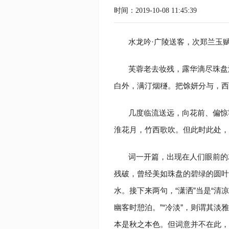
时间：2019-10-08 11:45:39
水龙吟·广陵送客，次郑兰玉
芙蓉老去妆残，露华滴尽珠盘
白外，满汀烟穟。把馀妍分与，西
几度临流送远，向花前、偏惊
淮花月，竹西歌吹。但此时此处，
词一开篇，出现在人们眼前的
残破，曾经美如珠盘的碧绿的圆叶
水。接下来两句，“潇洒”当是“清凉
幽客时憩泊。”“冷淡”，则谓其
本是秋之本色。但词意并不在此，