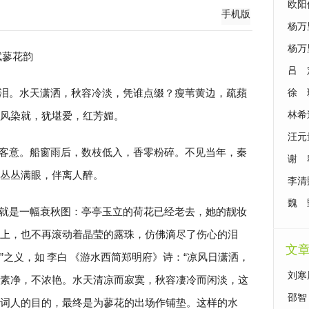
欧阳
手机版
杨万
杨万
赋蓼花韵
吕 
泪。水天潇洒，秋容冷淡，凭谁点缀？瘦苇黄边，疏蘋
徐 
风染就，犹堪爱，红芳媚。
林希
汪元
客意。船窗雨后，数枝低入，香零粉碎。不见当年，秦
谢 
丛丛满眼，伴离人醉。
李清
魏 
就是一幅衰秋图：亭亭玉立的荷花已经老去，她的靓妆
上，也不再滚动着晶莹的露珠，仿佛滴尽了伤心的泪
文
”之义，如
李白
《游水西简郑明府》诗：“凉风日潇洒，
刘寒
淡雅素净，不浓艳。水天清凉而寂寞，秋容凄冷而闲淡，这
歇》
邵智
词人的目的，最终是为蓼花的出场作铺垫。这样的水