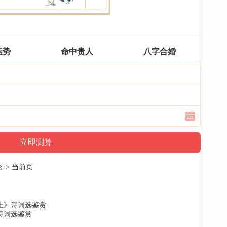
运势
命中贵人
八字合婚
论
> 当前页
上》诗词选鉴赏
诗词选鉴赏