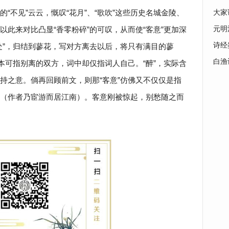
“不见”云云，慨叹“花月”、“歌吹”这些历史名城金陵、
大家
此来对比凸显“香零粉碎”的可叹，从而使“客意”更加深
元明
诗经
处”，归结到蓼花，写对方离去以后，将只有满目的蓼
白渔
‍‍‍‌‍‌‍‌‍‌‍‍‌‍‍ ‍‍‍‍‍‍‍‌‍‍‌‍‍‌‍‌‍‌‍。离人，本可指别离的双方，词中却仅指词人自己。“醉”，实际含
持之意。倘再回顾前文，则那“客意”仿佛又不仅仅是指
（作者乃宦游而居江南）。客意刚被惊起，别愁随之而