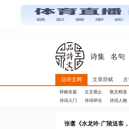
诗集
名句
品诗文网
文章辞赋
古
辞赋名篇
古文观止
散文精选
诗词入门
诗词评论
诗词人物
张翥《水龙吟·广陵送客