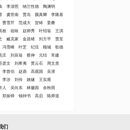
涣
李清照
纳兰性德
陶渊明
彦
虞世南
贾岛
颜真卿
李隆基
曹雪芹
范成大
贺铸
姜夔
袁枚
祖咏
赵师秀
叶绍翁
王淇
之
臧克家
金昌绪
刘方平
贾至
冯雪峰
叶芝
纪弦
顾城
歌德
克庄
刘辰翁
蔡伸
元结
常建
苏彦文
刘希夷
贯云石
周文质
李曾伯
赵鼎
高观国
吴潜
李涉
刘伶
姚燧
王实甫
作人
吴向东
林徽因
余秋雨
郑振铎
钱钟书
高启
陈师道
我们