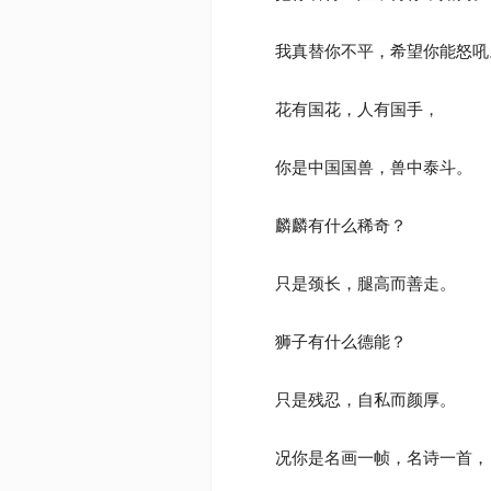
我真替你不平，希望你能怒吼
花有国花，人有国手，
你是中国国兽，兽中泰斗。
麟麟有什么稀奇？
只是颈长，腿高而善走。
狮子有什么德能？
只是残忍，自私而颜厚。
况你是名画一帧，名诗一首，