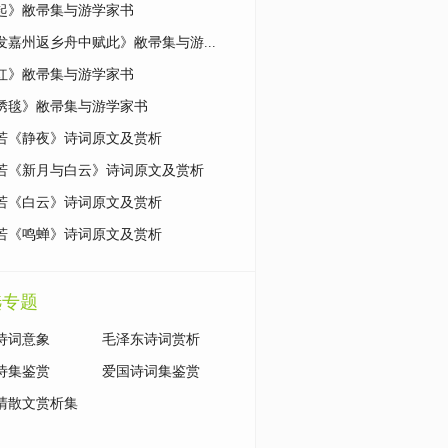
起》敝帚集与游学家书
发嘉州返乡舟中赋此》敝帚集与游...
红》敝帚集与游学家书
绣毯》敝帚集与游学家书
若《静夜》诗词原文及赏析
若《新月与白云》诗词原文及赏析
若《白云》诗词原文及赏析
若《鸣蝉》诗词原文及赏析
选专题
诗词意象
毛泽东诗词赏析
诗集鉴赏
爱国诗词集鉴赏
清散文赏析集