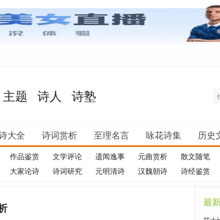
主题
诗人
诗塾
诗大全
诗词赏析
至理名言
咏花诗集
历史
作品鉴赏
文学评论
遗闻逸事
元曲赏析
散文随笔
大家论诗
诗词研究
元明清诗
汉魏朝诗
诗经鉴赏
最
析