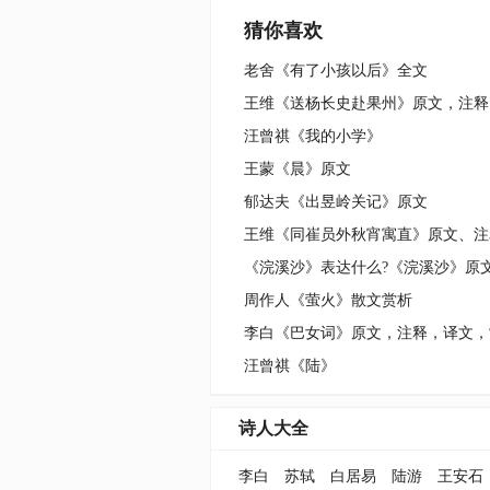
猜你喜欢
老舍《有了小孩以后》全文
汪曾祺《我的小学》
王蒙《晨》原文
郁达夫《出昱岭关记》原文
王维《同崔员外秋宵寓直》原文、注
《浣溪沙》表达什么?《浣溪沙》原
周作人《萤火》散文赏析
李白《巴女词》原文，注释，译文，
汪曾祺《陆》
诗人大全
李白
苏轼
白居易
陆游
王安石