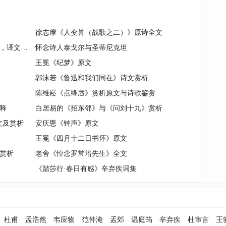
徐志摩《人变兽（战歌之二）》原诗全文
王维《送杨长史赴果州》原文，注释，译文，赏析
怀念诗人泰戈尔与圣蒂尼克坦
王冕《纪梦》原文
郭沫若《鲁迅和我们同在》诗文赏析
陈维崧《点绛唇》赏析原文与诗歌鉴赏
释
白居易的《招东邻》与《问刘十九》赏析
文及赏析
安庆恩《钟声》原文
王冕《四月十二日书怀》原文
赏析
老舍《悼念罗常培先生》全文
《踏莎行·春日有感》辛弃疾词集
杜甫
孟浩然
韦应物
范仲淹
孟郊
温庭筠
辛弃疾
杜审言
王