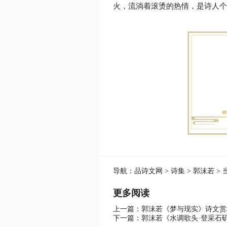
火，流淌着滚烫的热情，是诗人个
导航：
品诗文网
>
诗集
>
郭沫若
> 
更多阅读
上一篇：
郭沫若《梦与现实》诗文赏
下一篇：
郭沫若《水调歌头·登采石