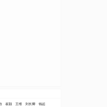
勃
崔颢
王维
刘长卿
钱起