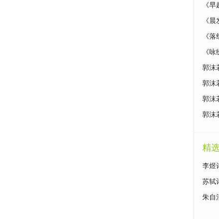
《早
《晨
《落
《咏
郭沫
郭沫
郭沫
郭沫
精
李煜
苏轼
朱自