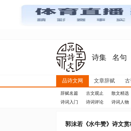
诗集
名句
品诗文网
文章辞赋
古
辞赋名篇
古文观止
散文精选
诗词入门
诗词评论
诗词人物
郭沫若《水牛赞》诗文赏