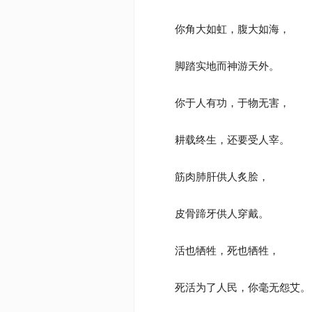
你角大如虹，腹大如海，
脚踏实地而神游天外。
你于人有功，于物无害，
耕载终生，还要受人宰。
筋肉肺肝供人炙脍，
皮骨蹄牙供人穿戴。
活也牺牲，死也牺牲，
死活为了人民，你毫无怨艾。