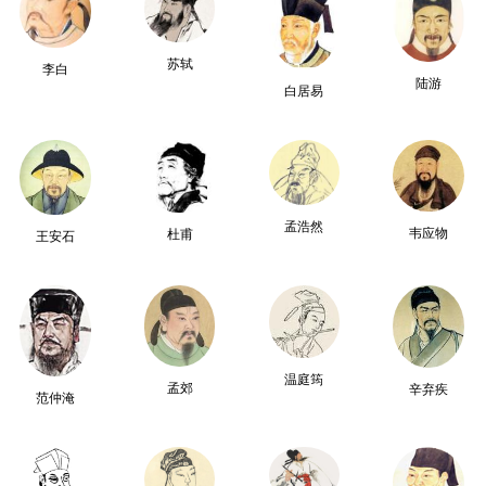
苏轼
李白
陆游
白居易
孟浩然
韦应物
杜甫
王安石
温庭筠
孟郊
辛弃疾
范仲淹