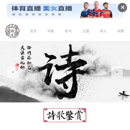
✕
首页
诗集
名句
主题
诗人
诗塾
<
>