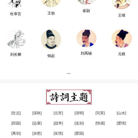
崔颢
王勃
杜审言
王维
刘禹锡
元稹
刘长卿
钱起
...
[壮志]
[深秋]
[元宵]
[清明]
[写景]
[山水]
[田园]
[边塞]
[战争]
[送别]
[情感]
[爱情]
[离别]
[乡愁]
[友情]
[爱国]