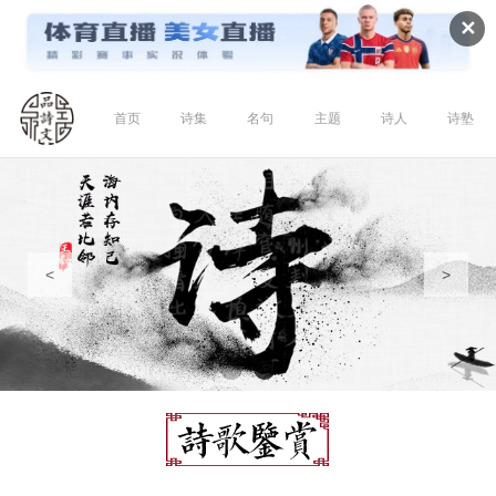
✕
首页
诗集
名句
主题
诗人
诗塾
<
>