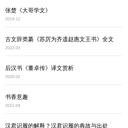
张楚《大哥学文》
2019-12
古文辞类纂《苏厉为齐遗赵惠文王书》全文
2022-03
后汉书《董卓传》译文赏析
2020-02
书香意趣
2021-04
汉君识履的解释？汉君识履的典故与出处