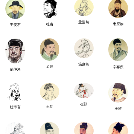
孟浩然
韦应物
杜甫
王安石
温庭筠
孟郊
辛弃疾
范仲淹
崔颢
王勃
杜审言
王维