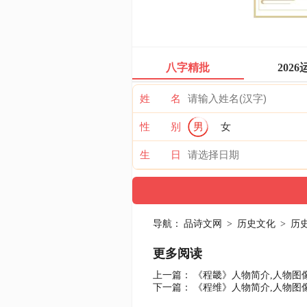
八字精批
2026
姓 名
性 别
男
女
生 日
导航：
品诗文网
>
历史文化
>
历
更多阅读
上一篇：
《程畿》人物简介,人物图像
下一篇：
《程维》人物简介,人物图像