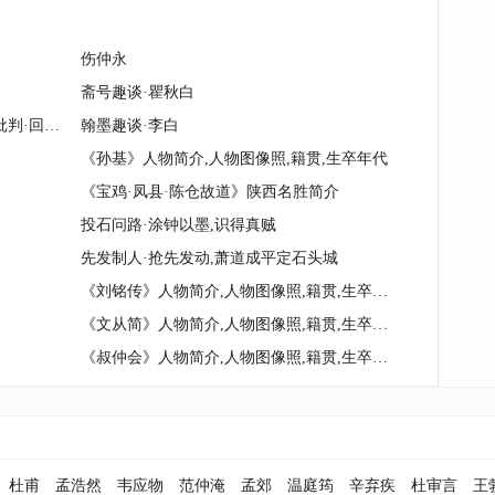
伤仲永
斋号趣谈·瞿秋白
第三代新儒家·大陆回音壁—反映与批判·回流反哺
翰墨趣谈·李白
《孙基》人物简介,人物图像照,籍贯,生卒年代
《宝鸡·凤县·陈仓故道》陕西名胜简介
投石问路·涂钟以墨,识得真贼
先发制人·抢先发动,萧道成平定石头城
《刘铭传》人物简介,人物图像照,籍贯,生卒年代
《文从简》人物简介,人物图像照,籍贯,生卒年代
《叔仲会》人物简介,人物图像照,籍贯,生卒年代
杜甫
孟浩然
韦应物
范仲淹
孟郊
温庭筠
辛弃疾
杜审言
王