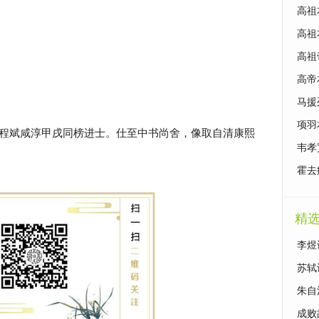
高祖
高祖
高祖
高帝
马援
项羽
程斌咸淳甲戌同榜进士。仕至中书尚舍，像取自清康熙
韦孝
霍去
精
李煜
苏轼
朱自
成败