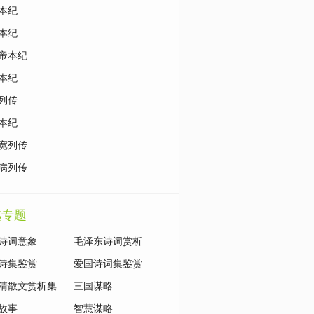
本纪
本纪
帝本纪
本纪
列传
本纪
宽列传
病列传
选专题
诗词意象
毛泽东诗词赏析
诗集鉴赏
爱国诗词集鉴赏
清散文赏析集
三国谋略
故事
智慧谋略