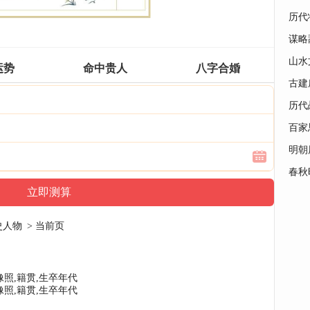
历代
谋略
山水
运势
命中贵人
八字合婚
古建
历代
百家
明朝
春秋
史人物
> 当前页
照,籍贯,生卒年代
照,籍贯,生卒年代