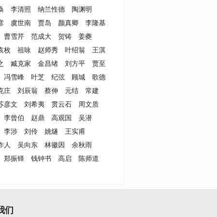
涣
李清照
纳兰性德
陶渊明
彦
虞世南
贾岛
颜真卿
李隆基
曹雪芹
范成大
贺铸
姜夔
袁枚
祖咏
赵师秀
叶绍翁
王淇
之
臧克家
金昌绪
刘方平
贾至
冯雪峰
叶芝
纪弦
顾城
歌德
克庄
刘辰翁
蔡伸
元结
常建
苏彦文
刘希夷
贯云石
周文质
李曾伯
赵鼎
高观国
吴潜
李涉
刘伶
姚燧
王实甫
作人
吴向东
林徽因
余秋雨
郑振铎
钱钟书
高启
陈师道
我们