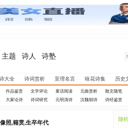
主题
诗人
诗塾
诗大全
诗词赏析
至理名言
咏花诗集
历史
作品鉴赏
文学评论
童话阅读
元曲赏析
散文随笔
大家论诗
诗词研究
元明清诗
汉魏朝诗
诗经鉴赏
随
像照,籍贯,生卒年代