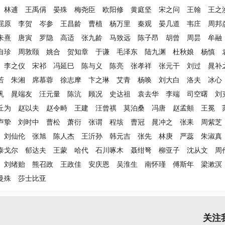
林逋
王禹偁
晏殊
梅尧臣
欧阳修
黄庭坚
宋之问
王翰
王之
屈原
李贺
岑参
王昌龄
曹植
杨万里
秦观
晏几道
韦庄
周邦
朱熹
唐寅
罗隐
高适
张九龄
马致远
陈子昂
胡曾
周昙
牟融
自珍
周敦颐
姚合
贺知章
于谦
毛泽东
陆九渊
杜秋娘
杨慎
李之仪
宋祁
冯延巳
陈与义
陈亮
张孝祥
张元干
刘过
晁补
若
朱湘
席慕蓉
徐志摩
卞之琳
艾青
杨唤
刘大白
洛夫
冰心
巩
晁端友
汪元量
陈沆
顾况
史达祖
袁去华
李端
司空曙
刘
丘为
赵以夫
赵令畤
王建
汪曾祺
莫泊桑
冯唐
赵孟頫
王冕
卢挚
刘时中
曹松
萧衍
张谓
程垓
曹冠
晁冲之
张耒
周紫芝
刘仙伦
张旭
陈人杰
王沂孙
韩元吉
张先
林庚
严蕊
朱淑真
泰戈尔
郁达夫
王蒙
哈代
石川啄木
聂绀弩
柳亚子
沈从文
周
刘绪贻
熊召政
王政佳
安庆恩
吴淮生
南怀瑾
傅斯年
梁漱溟
曼殊
莎士比亚
关注