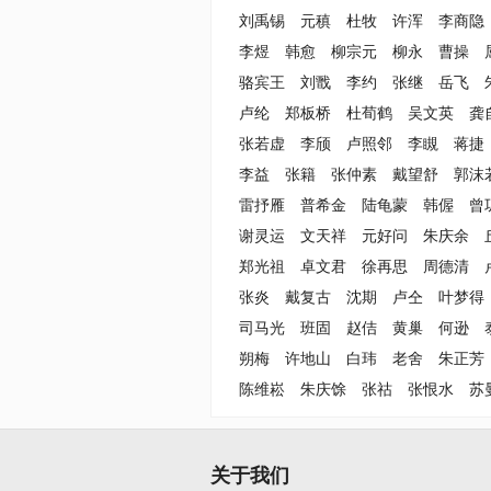
刘禹锡
元稹
杜牧
许浑
李商隐
李煜
韩愈
柳宗元
柳永
曹操
骆宾王
刘戬
李约
张继
岳飞
卢纶
郑板桥
杜荀鹤
吴文英
龚
张若虚
李颀
卢照邻
李瞡
蒋捷
李益
张籍
张仲素
戴望舒
郭沫
雷抒雁
普希金
陆龟蒙
韩偓
曾
谢灵运
文天祥
元好问
朱庆余
郑光祖
卓文君
徐再思
周德清
张炎
戴复古
沈期
卢仝
叶梦得
司马光
班固
赵佶
黄巢
何逊
朔梅
许地山
白玮
老舍
朱正芳
陈维崧
朱庆馀
张祜
张恨水
苏
关于我们