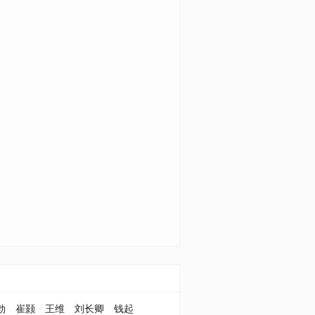
勃
崔颢
王维
刘长卿
钱起