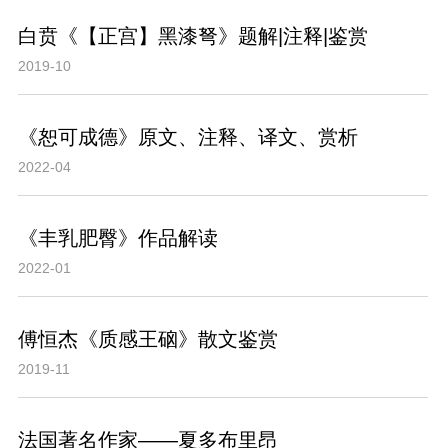
白贲《【正宫】黑漆弩》题解|注释|鉴赏
2019-10
《恕可成德》原文、注释、译文、赏析
2022-04
《丰乳肥臀》作品解读
2022-01
傅恒杰《质感王硇》散文鉴赏
2019-11
法国著名作家——夏多布里昂