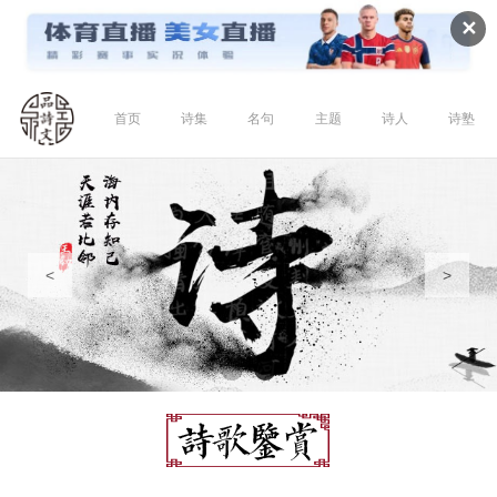
✕
首页
诗集
名句
主题
诗人
诗塾
<
>