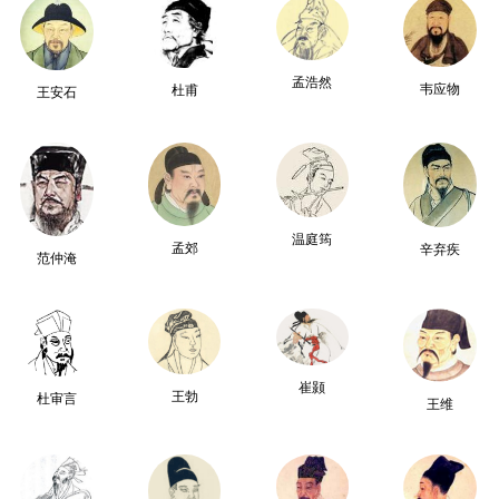
孟浩然
韦应物
杜甫
王安石
温庭筠
孟郊
辛弃疾
范仲淹
崔颢
王勃
杜审言
王维