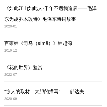
《如此江山如此人·千年不遇我逢辰——毛泽
东为胡乔木改诗》毛泽东诗词故事
2020-01
百家姓《司马（sīmǎ）》姓起源
2019-12
《花的世界》鉴赏
2022-07
“惊人的取材、大胆的描写”——郁达夫
2020-09