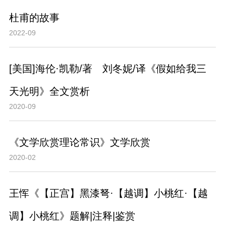
杜甫的故事
2022-09
[美国]海伦·凯勒/著 刘冬妮/译《假如给我三
天光明》全文赏析
2020-09
《文学欣赏理论常识》文学欣赏
2020-02
王恽《【正宫】黑漆弩·【越调】小桃红·【越
调】小桃红》题解|注释|鉴赏