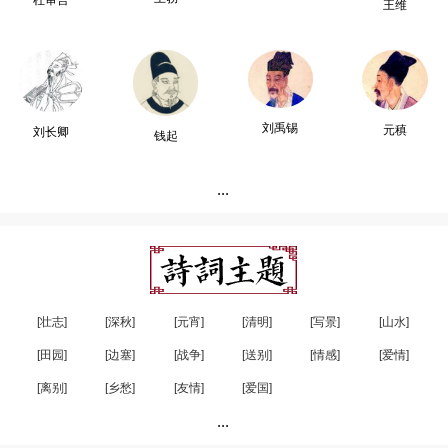
杜审言
王维
刘禹锡
元稹
刘长卿
钱起
...
[壮志]
[深秋]
[元宵]
[清明]
[写景]
[山水]
[田园]
[边塞]
[战争]
[送别]
[情感]
[爱情]
[离别]
[乡愁]
[友情]
[爱国]
...