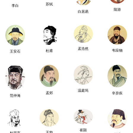
苏轼
李白
陆游
白居易
孟浩然
韦应物
杜甫
王安石
温庭筠
孟郊
辛弃疾
范仲淹
崔颢
王勃