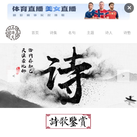
✕
首页
诗集
名句
主题
诗人
诗塾
<
>