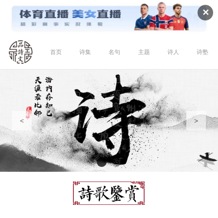
✕
首页
诗集
名句
主题
诗人
诗塾
<
>