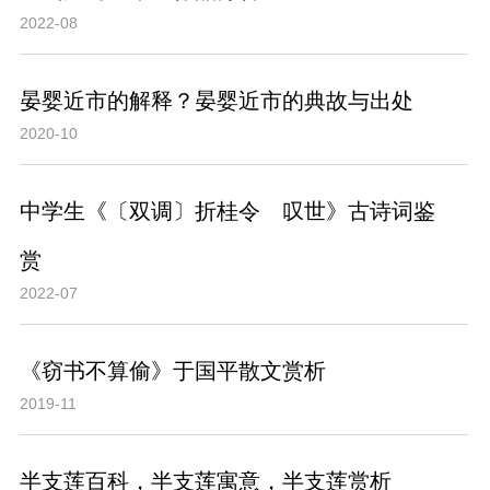
2022-08
晏婴近市的解释？晏婴近市的典故与出处
2020-10
中学生《〔双调〕折桂令 叹世》古诗词鉴
赏
2022-07
《窃书不算偷》于国平散文赏析
2019-11
半支莲百科，半支莲寓意，半支莲赏析