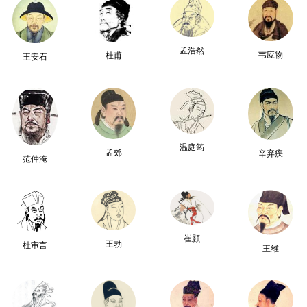
孟浩然
韦应物
杜甫
王安石
温庭筠
孟郊
辛弃疾
范仲淹
崔颢
王勃
杜审言
王维